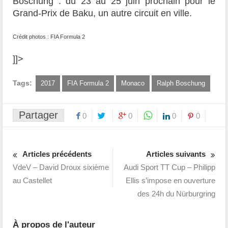
Boschung : du 23 au 25 juin prochain pour le
Grand-Prix de Baku, un autre circuit en ville.
Crédit photos : FIA Formula 2
]]>
Tags:
2017
FIA Formula 2
Monaco
Ralph Boschung
Partager
0
0
0
0
Articles précédents
Articles suivants
VdeV – David Droux sixième
Audi Sport TT Cup – Philipp
au Castellet
Ellis s’impose en ouverture
des 24h du Nürburgring
À propos de l'auteur