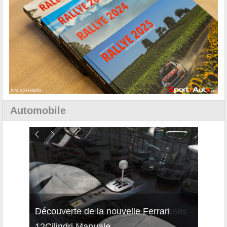
Automobile
isses
Découverte de la nouvelle Ferrari
Essai
12Cilindri Manuale
Shift