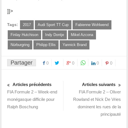
]]>
Tags:
2017
Audi Sport TT Cup
Fabienne Wohlwend
Finlay Hutchison
Indy Dontje
Mikel Azcona
Nürburgring
Philipp Ellis
Yannick Brand
Partager
0
0
0
0
Articles précédents
Articles suivants
FIA Formule 2 – Week-end
FIA Formule 2 – Oliver
monégasque difficile pour
Rowland et Nick De Vries
Ralph Boschung
dominent les rues de la
principauté