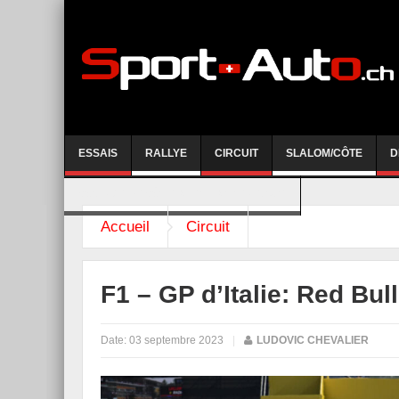
ESSAIS
RALLYE
CIRCUIT
SLALOM/CÔTE
D
COURSE DE CÔTE AYENT-ANZERE 2026
Accueil
Circuit
F1 – GP d’Italie: Red Bull
Date:
03 septembre 2023
|
LUDOVIC CHEVALIER