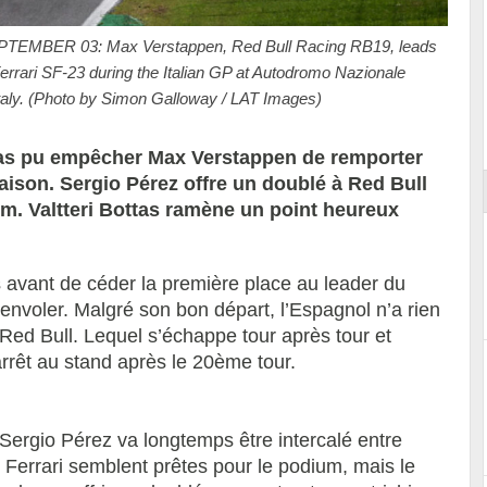
BER 03: Max Verstappen, Red Bull Racing RB19, leads
errari SF-23 during the Italian GP at Autodromo Nazionale
aly. (Photo by Simon Galloway / LAT Images)
ort
ont as pu empêcher Max Verstappen de remporter
aison. Sergio Pérez offre un doublé à Red Bull
m. Valtteri Bottas ramène un point heureux
s avant de céder la première place au leader du
nvoler. Malgré son bon départ, l’Espagnol n’a rien
e Red Bull. Lequel s’échappe tour après tour et
rrêt au stand après le 20ème tour.
Sergio Pérez va longtemps être intercalé entre
 Ferrari semblent prêtes pour le podium, mais le