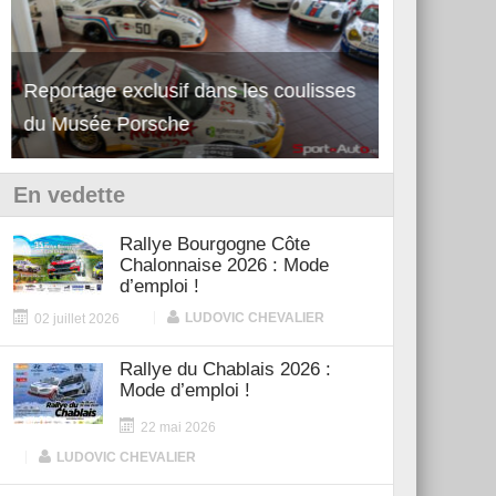
Reportage exclusif dans les coulisses
Découverte de la nouvelle Ferrari
Essai – Po
du Musée Porsche
12Cilindri Manuale
Shift
En vedette
Rallye Bourgogne Côte
Chalonnaise 2026 : Mode
d’emploi !
|
LUDOVIC CHEVALIER
02 juillet 2026
Rallye du Chablais 2026 :
Mode d’emploi !
22 mai 2026
|
LUDOVIC CHEVALIER