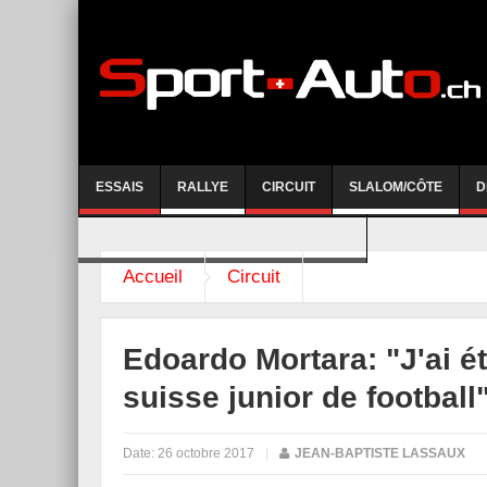
ESSAIS
RALLYE
CIRCUIT
SLALOM/CÔTE
D
COURSE DE CÔTE AYENT-ANZERE 2026
Accueil
Circuit
Edoardo Mortara: "J'ai é
suisse junior de football
Date:
26 octobre 2017
|
JEAN-BAPTISTE LASSAUX