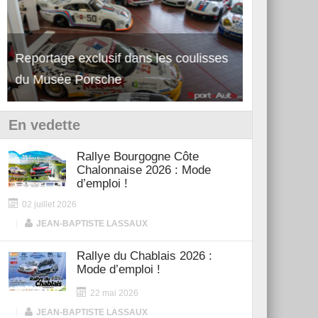
Reportage exclusif dans les coulisses
Découverte de la nouvelle Ferrari
Essai – Po
du Musée Porsche
12Cilindri Manuale
Shift
En vedette
Rallye Bourgogne Côte
Chalonnaise 2026 : Mode
d’emploi !
02 juillet 2026
|
JEAN-BAPTISTE LASSAUX
Rallye du Chablais 2026 :
Mode d’emploi !
22 mai 2026
|
JEAN-BAPTISTE LASSAUX