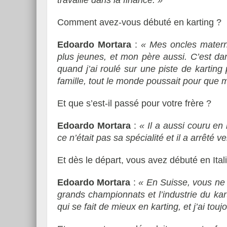
travaillé dans la finance. »
Comment avez-vous débuté en karting ?
Edoardo Mortara
:
« Mes
oncles
mater
plus jeunes, et mon père aussi. C’est dan
quand j’ai roulé sur une piste de karting 
famille, tout le monde poussait pour que m
Et que s’
est-il
passé pour votre frère ?
Edoardo Mortara
:
« Il a aussi
couru
en k
ce n’était pas sa spécialité et il a arrêté 
Et dès le départ, vous avez débuté en Ital
Edoardo Mortara
:
« En Suisse, vous ne 
grands championnats et l’industrie du kart
qui se fait de mieux en karting, et j’ai tou