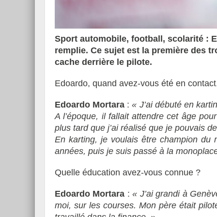
Sport automobile, football, scolarité 
remplie. Ce sujet est la première des t
Essai – Morgan Supersp
cache derrière le pilote.
Edoardo, quand avez-vous été en contact, 
Edoardo Mortara
:
« J’ai débuté en karti
A l’époque, il fallait attendre cet âge po
plus tard que j’ai réalisé que je pouvais d
En karting, je voulais être champion du m
années, puis je suis passé à la monoplace
Quelle éducation avez-vous connue ?
Edoardo Mortara
:
« J’ai grandi à Genè
moi, sur les courses. Mon père était pilot