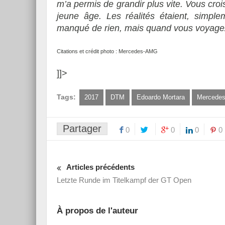
m’a permis de grandir plus vite. Vous cro
jeune âge. Les réalités étaient, simplem
manqué de rien, mais quand vous voyagez
Citations et crédit photo : Mercedes-AMG
]]>
Tags:
2017
DTM
Edoardo Mortara
Mercede
Partager
0
0
0
0
Articles précédents
Letzte Runde im Titelkampf der GT Open
À propos de l'auteur