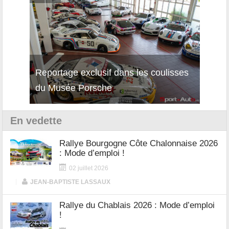
isses
Découverte de la nouvelle Ferrari
Essai
12Cilindri Manuale
Shift
En vedette
Rallye Bourgogne Côte Chalonnaise 2026
: Mode d’emploi !
02 juillet 2026
|
JEAN-BAPTISTE LASSAUX
Rallye du Chablais 2026 : Mode d’emploi
!