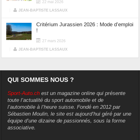
22 mai 2026
|
JEAN-BAPTISTE LASSAUX
Critérium Jurassien 2026 : Mode d’emploi
!
27 mars 2026
|
JEAN-BAPTISTE LASSAUX
QUI SOMMES NOUS ?
Sport-Auto.ch
est un magazine online qui présente
toute l’actualité du sport automobile et de
l’automobile à l’heure suisse. Fondé en 2012 par
Sébastien Moulin, le site est aujourd’hui géré par une
équipe d’une dizaine de passionnés, sous la forme
associative.