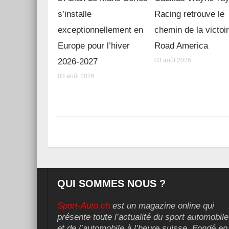
s’installe
Racing retrouve le
exceptionnellement en
chemin de la victoi
Europe pour l’hiver
Road America
2026-2027
03 août 2026
03 août 2026
QUI SOMMES NOUS ?
Sport-Auto.ch
est un magazine online qui
présente toute l’actualité du sport automobile
et de l’automobile à l’heure suisse. Fondé en