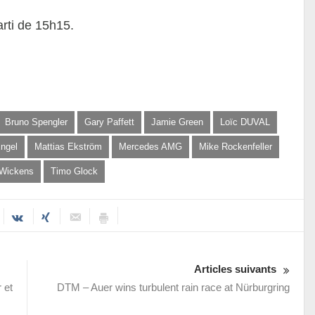
rti de 15h15.
Bruno Spengler
Gary Paffett
Jamie Green
Loïc DUVAL
ngel
Mattias Ekström
Mercedes AMG
Mike Rockenfeller
 Wickens
Timo Glock
Articles suivants
 et
DTM – Auer wins turbulent rain race at Nürburgring