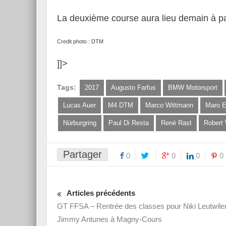
La deuxième course aura lieu demain à pa
Credit photo : DTM
]]>
Tags:
2017
Augusto Farfus
BMW Motorsport
Lucas Auer
M4 DTM
Marco Wittmann
Maro E
Nürburgring
Paul Di Resta
René Rast
Robert
Partager
0
0
0
0
Articles précédents
GT FFSA – Rentrée des classes pour Niki Leutwiler
Jimmy Antunes à Magny-Cours