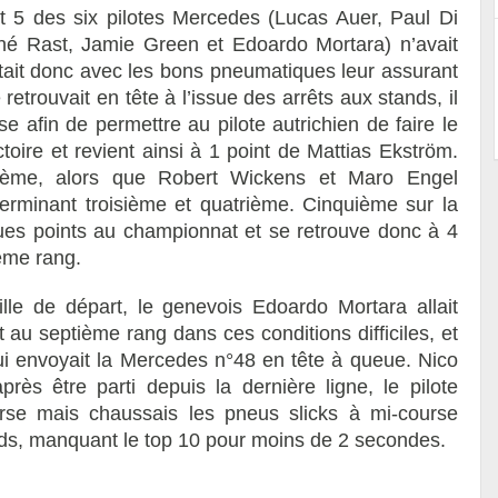
 5 des six pilotes Mercedes (Lucas Auer, Paul Di
é Rast, Jamie Green et Edoardo Mortara) n’avait
artait donc avec les bons pneumatiques leur assurant
 retrouvait en tête à l’issue des arrêts aux stands, il
e afin de permettre au pilote autrichien de faire le
toire et revient ainsi à 1 point de Mattias Ekström.
xième, alors que Robert Wickens et Maro Engel
erminant troisième et quatrième. Cinquième sur la
ues points au championnat et se retrouve donc à 4
ème rang.
ille de départ, le genevois Edoardo Mortara allait
 au septième rang dans ces conditions difficiles, et
i envoyait la Mercedes n°48 en tête à queue. Nico
rès être parti depuis la dernière ligne, le pilote
rse mais chaussais les pneus slicks à mi-course
ands, manquant le top 10 pour moins de 2 secondes.