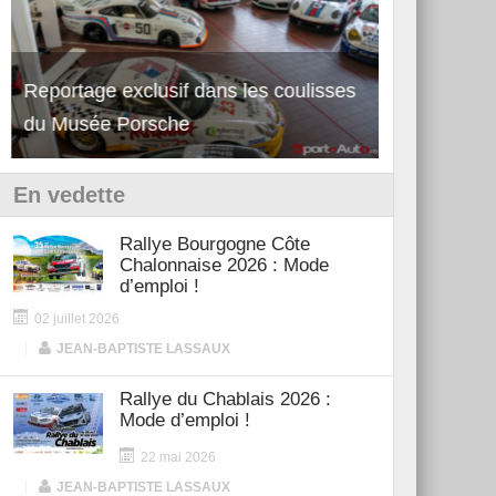
Reportage exclusif dans les coulisses
Découverte 
du Musée Porsche
12Cilindri 
En vedette
Rallye Bourgogne Côte
Chalonnaise 2026 : Mode
d’emploi !
02 juillet 2026
|
JEAN-BAPTISTE LASSAUX
Rallye du Chablais 2026 :
Mode d’emploi !
22 mai 2026
|
JEAN-BAPTISTE LASSAUX