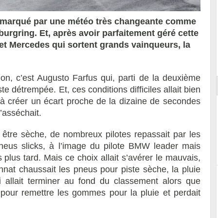
é marqué par une météo très changeante comme
burgring. Et, après avoir parfaitement géré cette
 et Mercedes qui sortent grands vainqueurs, la
Essai – Morgan Supersport
ion, c’est Augusto Farfus qui, parti de la deuxième
ste détrempée. Et, ces conditions difficiles allait bien
t à créer un écart proche de la dizaine de secondes
s’asséchait.
à être sèche, de nombreux pilotes repassait par les
neus slicks, à l’image du pilote BMW leader mais
plus tard. Mais ce choix allait s’avérer le mauvais,
nat chaussait les pneus pour piste sèche, la pluie
udi allait terminer au fond du classement alors que
 pour remettre les gommes pour la pluie et perdait