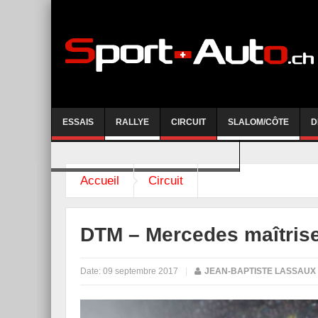
ESSAIS
RALLYE
CIRCUIT
SLALOM/CÔTE
D
COURSE DE CÔTE AYENT-ANZERE 2026
Accueil
Circuit
DTM – Mercedes maîtrise 
Date:
09 septembre 2017
|
JEAN-BAPTISTE LASSAUX