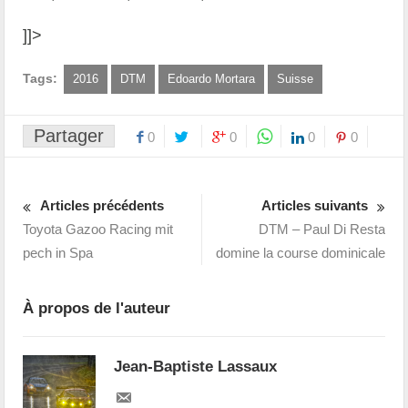
]]>
Tags:
2016
DTM
Edoardo Mortara
Suisse
Partager
0
0
0
0
Articles précédents
Articles suivants
Toyota Gazoo Racing mit
DTM – Paul Di Resta
pech in Spa
domine la course dominicale
À propos de l'auteur
Jean-Baptiste Lassaux