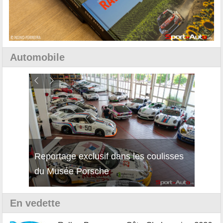
Automobile
Reportage exclusif dans les coulisses
Découverte de la nouvelle Ferrari
Essai
du Musée Porsche
12Cilindri Manuale
Shift
En vedette