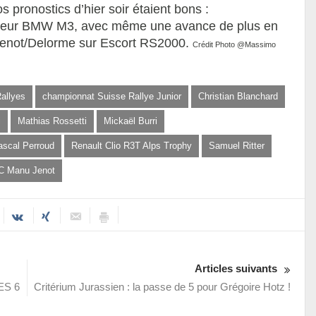
 pronostics d’hier soir étaient bons :
sur leur BMW M3, avec même une avance de plus en
Jenot/Delorme sur Escort RS2000.
Crédit Photo @Massimo
allyes
championnat Suisse Rallye Junior
Christian Blanchard
i
Mathias Rossetti
Mickaël Burri
ascal Perroud
Renault Clio R3T Alps Trophy
Samuel Ritter
C Manu Jenot
Articles suivants
'ES 6
Critérium Jurassien : la passe de 5 pour Grégoire Hotz !