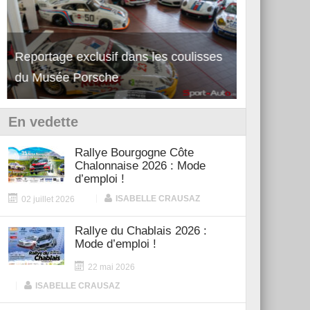
Reportage exclusif dans les coulisses
Découverte 
du Musée Porsche
12Cilindri 
En vedette
Rallye Bourgogne Côte
Chalonnaise 2026 : Mode
d’emploi !
|
ISABELLE CRAUSAZ
02 juillet 2026
Rallye du Chablais 2026 :
Mode d’emploi !
22 mai 2026
|
ISABELLE CRAUSAZ