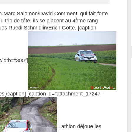
an-Marc Salomon/David Comment, qui fait forte
u trio de tête, ils se placent au 4ème rang
ues Ruedi Schmidlin/Erich Götte. [caption
Essai – Morgan Supersport
width="300"]
rres[/caption] [caption id="attachment_17247"
Lathion déjoue les