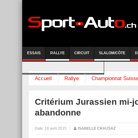
ESSAIS
RALLYE
CIRCUIT
SLALOM/CÔTE
D
COURSE DE CÔTE AYENT-ANZERE 2026
Accueil
Rallye
Championnat Suisse
Critérium Jurassien mi-j
abandonne
Date:
18 avril 2015
|
ISABELLE CRAUSAZ