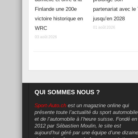
Finlande une 200e
partenariat avec l
victoire historique en
jusqu’en 2028
WRC
01 août 2026
03 août 2026
QUI SOMMES NOUS ?
Sport-Auto.ch
est un magazine online qui
présente toute l’actualité du sport automobile
et de l’automobile à l’heure suisse. Fondé en
2012 par Sébastien Moulin, le site est
aujourd’hui géré par une équipe d’une dizain