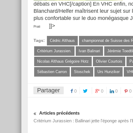
débats en VHC[/caption] En VHC enfin, nos
Blanchard/Helfer maîtrisent leur sujet 
plus confortable sur le duo monégasque 
]]>
Prati
Tags:
Cédric Althaus
championnat de Suisse des R
Critérium Jurassien.
Ivan Balinari
Jérémie Toedtl
Nicolas Althaus Grégoire Hotz
Olivier Courtois
P
Sébastien Carron
Stoschek
Urs Hunziker
VH
Partager
0
0
0
0
Articles précédents
Critérium Jurassien : Ballinari jette l'éponge après l