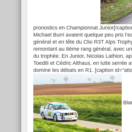
pronostics en Championnat Junior[/captio
Michael Burri avaient quelque peu pris l’eau
général et en tête du Clio R3T Alps Trophy
remontant au 8ème rang général, avec une 
du trophée. En Junior, Nicolas Lathion, ap
Toedtli et Cédric Althaus, en lutte serrée
domine les débats en R1. [caption id="att
Blan