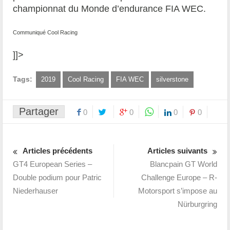
championnat du Monde d’endurance FIA WEC.
Communiqué Cool Racing
]]>
Tags:
2019
Cool Racing
FIA WEC
silverstone
Partager
0
0
0
0
Articles précédents
Articles suivants
GT4 European Series –
Blancpain GT World
Double podium pour Patric
Challenge Europe – R-
Niederhauser
Motorsport s’impose au
Nürburgring