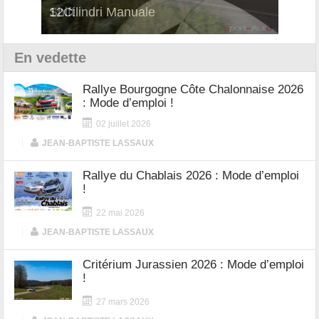
Shift
Turb
En vedette
Rallye Bourgogne Côte Chalonnaise 2026
: Mode d’emploi !
02 juillet 2026
|
JEAN-BAPTISTE LASSAUX
Rallye du Chablais 2026 : Mode d’emploi
!
22 mai 2026
|
JEAN-BAPTISTE LASSAUX
Critérium Jurassien 2026 : Mode d’emploi
!
27 mars 2026