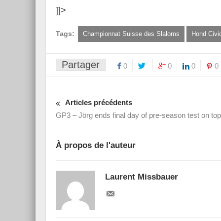
]]>
Tags:
Championnat Suisse des Slaloms
Hond Civi
Partager
0
0
0
0
Articles précédents
GP3 – Jörg ends final day of pre-season test on top
À propos de l'auteur
Laurent Missbauer