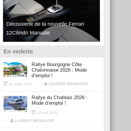
Découverte de la nouvelle Ferrari
Essai – Po
12Cilindri Manuale
Shift
En vedette
Rallye Bourgogne Côte
Chalonnaise 2026 : Mode
d’emploi !
|
LAURENT MISSBAUER
02 juillet 2026
Rallye du Chablais 2026 :
Mode d’emploi !
22 mai 2026
|
LAURENT MISSBAUER