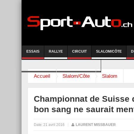
ESSAIS
RALLYE
CIRCUIT
SLALOM/CÔTE
D
COURSE DE CÔTE AYENT-ANZERE 2026
Accueil
Slalom/Côte
Slalom
Championnat de Suisse d
bon sang ne saurait ment
Date:
21 avril 2016
|
LAURENT MISSBAUER