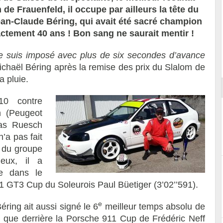
 de Frauenfeld, il occupe par ailleurs la tête du
ean-Claude Béring, qui avait été sacré champion
actement 40 ans ! Bon sang ne saurait mentir !
Reportage exclusif dans les coulisses
 me suis imposé avec plus de six secondes d’avance
ort
du Musée Porsche
Michaël Béring après la remise des prix du Slalom de
a pluie.
10 contre
n (Peugeot
mas Ruesch
n’a pas fait
3 du groupe
ieux, il a
ue dans le
1 GT3 Cup du Soleurois Paul Büetiger (3’02’’591).
e
ring ait aussi signé le 6
meilleur temps absolu de
si que derrière la Porsche 911 Cup de Frédéric Neff