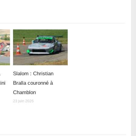
à
Slalom : Christian
ini
Bralla couronné à
Chamblon
23 juin 2026