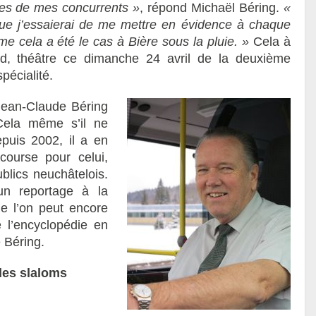
des de mes concurrents »
, répond Michaël Béring.
«
que j’essaierai de me mettre en évidence à chaque
me cela a été le cas à Bière sous la pluie. »
Cela à
d, théâtre ce dimanche 24 avril de la deuxième
écialité.
 Jean-Claude Béring
 Cela même s’il ne
puis 2002, il a en
course pour celui,
blics neuchâtelois.
 un reportage à la
e l’on peut encore
ue l’encyclopédie en
 Béring.
des slaloms