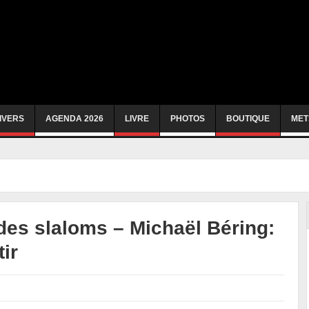
IVERS
AGENDA 2026
LIVRE
PHOTOS
BOUTIQUE
MET
es slaloms – Michaël Béring:
ir