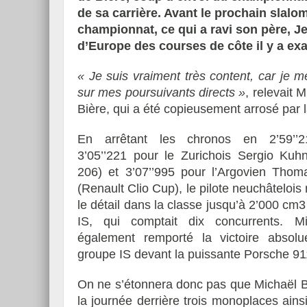
de sa carrière. Avant le prochain slalom
championnat, ce qui a ravi son père, J
d’Europe des courses de côte il y a ex
« Je suis vraiment très content, car je
Essai – Morgan Supersp
sur mes poursuivants directs »
, relevait 
Bière, qui a été copieusement arrosé par l
En arrêtant les chronos en 2’59’’2
3’05’’221 pour le Zurichois Sergio Kuh
206) et 3’07’’995 pour l’Argovien Tho
(Renault Clio Cup), le pilote neuchâtelois 
le détail dans la classe jusqu’à 2’000 cm
IS, qui comptait dix concurrents. M
également remporté la victoire absol
groupe IS devant la puissante Porsche 91
On ne s’étonnera donc pas que Michaël Bé
la journée derrière trois monoplaces ain