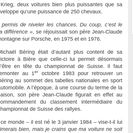
Krieg, deux voitures bien plus puissantes que sa
développe qu’une puissance de 250 chevaux.
a permis de niveler les chances. Du coup, c’est le
la différence »
, se réjouissait son père Jean-Claude
montagne sur Porsche, en 1975 et en 1976.
Michaël Béring était d’autant plus content de sa
victoire à Bière que celle-ci lui permet désormais
d’être en tête du championnat de Suisse. Il faut
er
remonter au 1
octobre 1983 pour retrouver un
Béring au sommet des tabelles nationales en sport
automobile. A l’époque, à une course du terme de la
saison, son père Jean-Claude figurait en effet au
commandement du classement intermédiaire du
championnat de Suisse des rallyes.
e monde – il est né le 3 janvier 1984 – vise-t-il lui
imerais bien, mais je crains que ma voiture ne soit