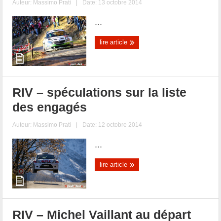
Auteur:
Massimo Prati
|
Date: 13 octobre 2014
...
lire article
RIV – spéculations sur la liste
des engagés
Auteur:
Massimo Prati
|
Date: 12 octobre 2014
...
lire article
RIV – Michel Vaillant au départ