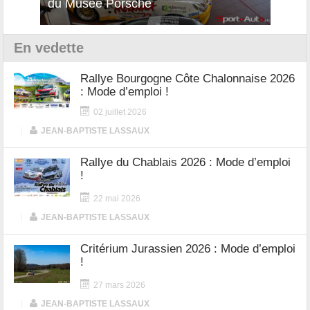
du Musée Porsche
12Cil
En vedette
Rallye Bourgogne Côte Chalonnaise 2026
: Mode d’emploi !
02 juillet 2026
|
JEAN-BAPTISTE LASSAUX
Rallye du Chablais 2026 : Mode d’emploi
!
22 mai 2026
|
JEAN-BAPTISTE LASSAUX
Critérium Jurassien 2026 : Mode d’emploi
!
27 mars 2026
|
JEAN-BAPTISTE LASSAUX