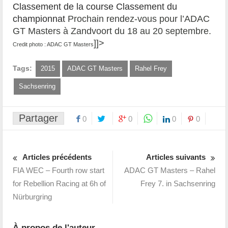
Classement de la course
Classement du
championnat
Prochain rendez-vous pour l’ADAC
GT Masters à Zandvoort du 18 au 20 septembre.
]]>
Credit photo : ADAC GT Masters
Tags:
2015
ADAC GT Masters
Rahel Frey
Sachsenring
Partager
0
0
0
0
Articles précédents
Articles suivants
FIA WEC – Fourth row start
ADAC GT Masters – Rahel
for Rebellion Racing at 6h of
Frey 7. in Sachsenring
Nürburgring
À propos de l'auteur