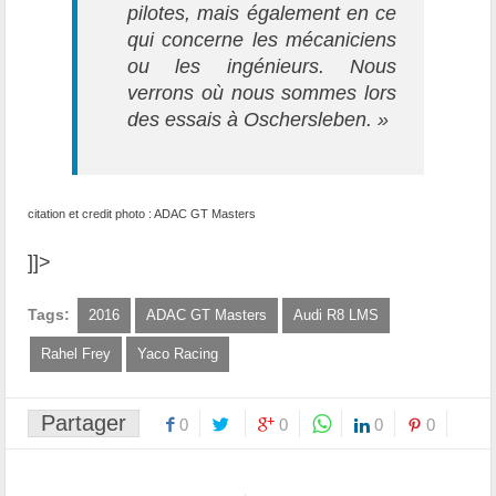
pilotes, mais également en ce
qui concerne les mécaniciens
ou les ingénieurs. Nous
verrons où nous sommes lors
des essais à Oschersleben. »
citation et credit photo : ADAC GT Masters
]]>
Tags:
2016
ADAC GT Masters
Audi R8 LMS
Rahel Frey
Yaco Racing
Partager
0
0
0
0