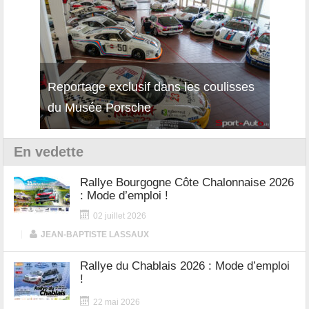
Reportage exclusif dans les coulisses
Découverte de la nouvelle Ferrari
Essai
du Musée Porsche
12Cilindri Manuale
Shift
En vedette
Rallye Bourgogne Côte Chalonnaise 2026
: Mode d’emploi !
02 juillet 2026
|
JEAN-BAPTISTE LASSAUX
Rallye du Chablais 2026 : Mode d’emploi
!
22 mai 2026