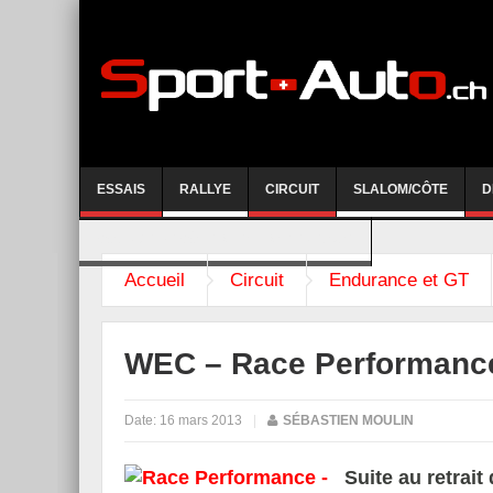
ESSAIS
RALLYE
CIRCUIT
SLALOM/CÔTE
D
COURSE DE CÔTE AYENT-ANZERE 2026
Accueil
Circuit
Endurance et GT
WEC – Race Performance
Date:
16 mars 2013
|
SÉBASTIEN MOULIN
Suite au retrai