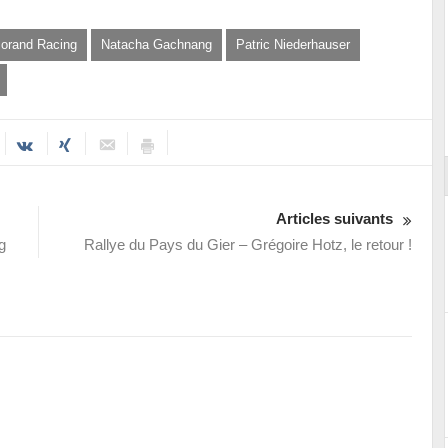
orand Racing
Natacha Gachnang
Patric Niederhauser
Reportage exclusif dans les coulisses
ort
du Musée Porsche
Articles suivants
g
Rallye du Pays du Gier – Grégoire Hotz, le retour !