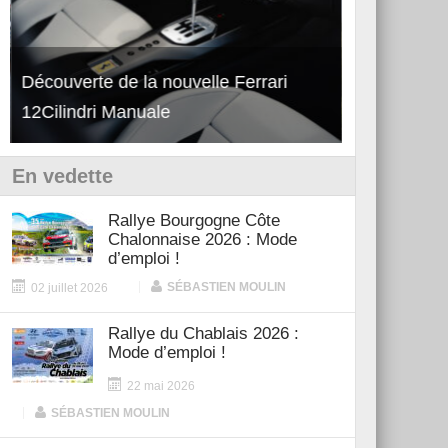
Découverte de la nouvelle Ferrari
Essai – Po
12Cilindri Manuale
Shift
En vedette
Rallye Bourgogne Côte
Chalonnaise 2026 : Mode
d’emploi !
|
SÉBASTIEN MOULIN
02 juillet 2026
Rallye du Chablais 2026 :
Mode d’emploi !
22 mai 2026
|
SÉBASTIEN MOULIN