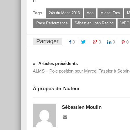
Tags:
24h du Mans 2013
Aco
Michel Frey
M
Race Performance
Sébastien Loeb Racing
WEC
Essai – Morgan Supersp
Partager
0
0
0
0
Articles précédents
ALMS – Pole position pour Marcel Fässler à Sebrin
À propos de l'auteur
Sébastien Moulin