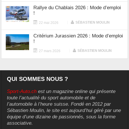
Rallye du Chablais 2026 : Mode d’emploi
!
|
SÉBASTIEN MOULIN
22 mai 2026
Critérium Jurassien 2026 : Mode d’emploi
!
|
SÉBASTIEN MOULIN
27 mars 2026
QUI SOMMES NOUS ?
Sport-Auto.ch
est un magazine online qui présente
toute l’actualité du sport automobile et de
l’automobile à l’heure suisse. Fondé en 2012 par
Sébastien Moulin, le site est aujourd’hui géré par une
équipe d’une dizaine de passionnés, sous la forme
associative.