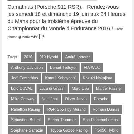
Camathias (Porsche 911 RSR). Rendez-vous
les samedi 18 et dimanche 19 juin aux 24 Heures
du Mans pour la troisième épreuve du
Championnat du Monde d’Endurance 2016 !
Crédit
]]>
photos @Media WEC
Tags:
2016
919 Hybrid
André Lotterer
Anthony Davidson
Benoît Tréluyer
FIA WEC
Joël Camathias
Kamui Kobayashi
Kazuki Nakajima
Loïc DUVAL
Luca di Grassi
Marc Lieb
Marcel Fässler
Mike Conway
Neel Jani
Oliver Jarvis
Porsche
Rebellion Racing
RGR Sport by Morand
Romain Dumas
Sébastien Buemi
Simon Trummer
Spa-Francorchamps
Stéphane Sarrazin
Toyota Gazoo Racing
TS050 Hybrid