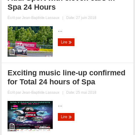
Spa 24 Hours
Écrit par
Jean-Baptiste Lassaux
|
Date: 27 juin 2018
...
Lire
Exciting music line-up confirmed
for Total 24 hours of Spa
Écrit par
Jean-Baptiste Lassaux
|
Date: 25 mai 2018
...
Lire