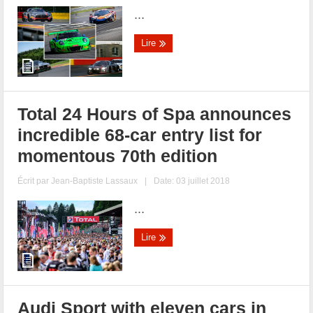
...
Lire
Total 24 Hours of Spa announces
incredible 68-car entry list for
momentous 70th edition
Écrit par
Jean-Baptiste Lassaux
|
Date: 03 juillet 2018
...
Lire
Audi Sport with eleven cars in