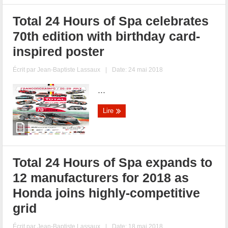
Total 24 Hours of Spa celebrates
70th edition with birthday card-
inspired poster
Écrit par
Jean-Baptiste Lassaux
|
Date: 24 mai 2018
...
Lire
Total 24 Hours of Spa expands to
12 manufacturers for 2018 as
Honda joins highly-competitive
grid
Écrit par
Jean-Baptiste Lassaux
|
Date: 18 mai 2018