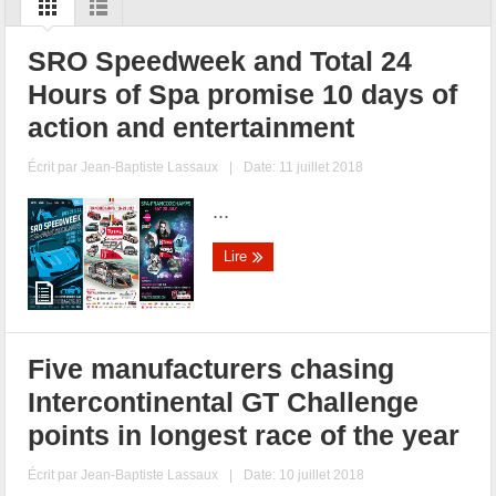
SRO Speedweek and Total 24
Hours of Spa promise 10 days of
action and entertainment
Écrit par
Jean-Baptiste Lassaux
|
Date: 11 juillet 2018
...
Lire
Five manufacturers chasing
Intercontinental GT Challenge
points in longest race of the year
Écrit par
Jean-Baptiste Lassaux
|
Date: 10 juillet 2018