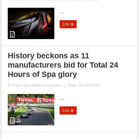
...
Lire
History beckons as 11
manufacturers bid for Total 24
Hours of Spa glory
Écrit par
Jean-Baptiste Lassaux
|
Date: 20 avril 2018
...
Lire