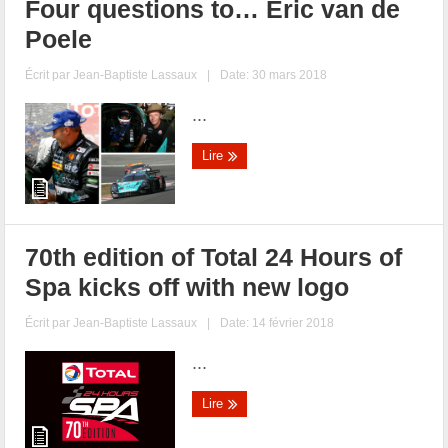
Four questions to… Eric van de
Poele
Écrit par
Jean-Baptiste Lassaux
|
Date: 30 mars 2018
...
Lire
70th edition of Total 24 Hours of
Spa kicks off with new logo
Écrit par
Jean-Baptiste Lassaux
|
Date: 14 février 2018
...
Lire