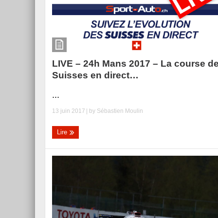
LIVE – 24h Mans 2017 – La course d
Suisses en direct…
...
13 juin 2017
| by
Sébastien Moulin
Lire