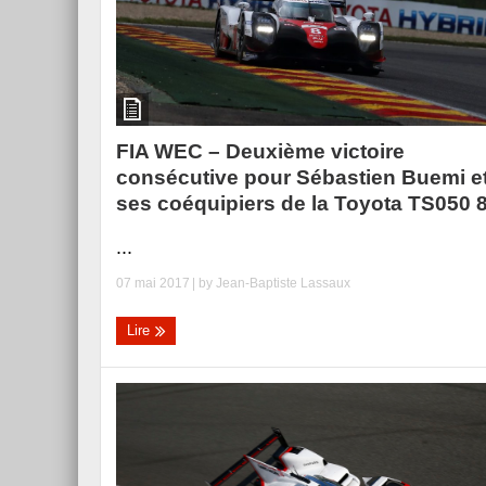
FIA WEC – Deuxième victoire
consécutive pour Sébastien Buemi e
ses coéquipiers de la Toyota TS050 
...
07 mai 2017
| by
Jean-Baptiste Lassaux
Lire