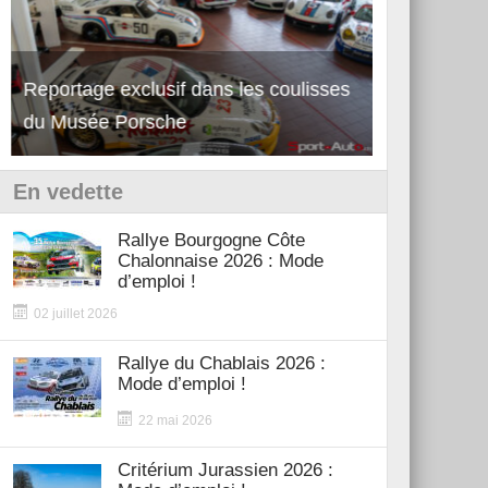
Reportage exclusif dans les coulisses
Découverte 
du Musée Porsche
12Cilindri 
En vedette
Rallye Bourgogne Côte
Chalonnaise 2026 : Mode
d’emploi !
02 juillet 2026
Rallye du Chablais 2026 :
Mode d’emploi !
22 mai 2026
Critérium Jurassien 2026 :