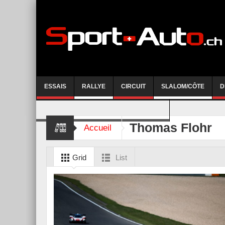
ESSAIS
RALLYE
CIRCUIT
SLALOM/CÔTE
D
COURSE DE CÔTE AYENT-ANZERE 2026
Thomas Flohr
Accueil
Grid
List