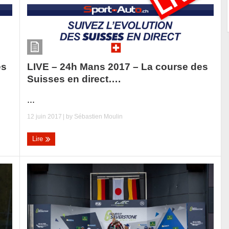
LIVE – 24h Mans 2017 – La course des
es
Suisses en direct….
...
12 juin 2017
| by
Sébastien Moulin
Lire