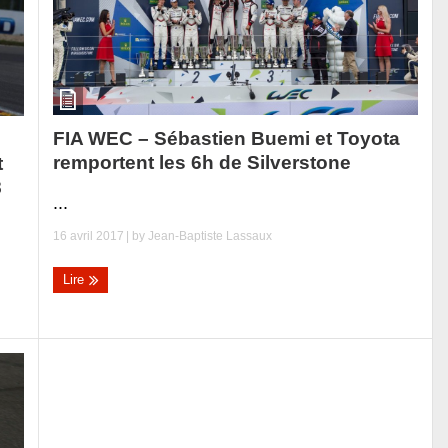
FIA WEC – Sébastien Buemi et Toyota
remportent les 6h de Silverstone
t
8
...
16 avril 2017
| by
Jean-Baptiste Lassaux
Lire