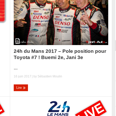
Essai – Morgan Supersport
24h du Mans 2017 – Pole position pour
Toyota #7 ! Buemi 2e, Jani 3e
...
16 juin 2017
| by
Sébastien Moulin
Lire