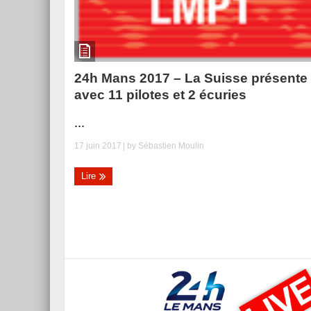
24h Mans 2017 – La Suisse présente
avec 11 pilotes et 2 écuries
...
17 juin 2017
| by
Sébastien Moulin
Lire