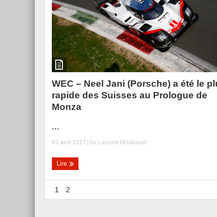
WEC – Neel Jani (Porsche) a été le p
rapide des Suisses au Prologue de
Monza
...
03 avril 2017
| by
Laurent Missbauer
Lire
1
2