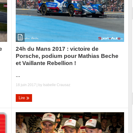
e
24h du Mans 2017 : victoire de
Porsche, podium pour Mathias Beche
et Vaillante Rebellion !
...
18 juin 2017
| by
Isabelle Crausaz
Lire