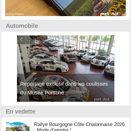
Automobile
Reportage exclusif dans les coulisses
Décou
du Musée Porsche
12Cil
En vedette
Rallye Bourgogne Côte Chalonnaise 2026
: Mode d’emploi !