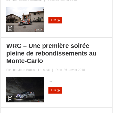
...
Lire
WRC – Une première soirée
pleine de rebondissements au
Monte-Carlo
Écrit par
Jean-Baptiste Lassaux
|
Date: 26 janvier 2018
...
Lire