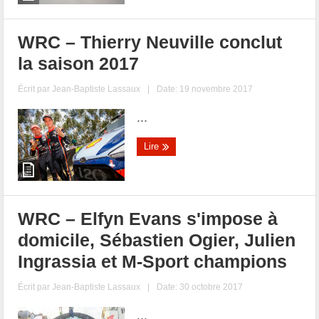
WRC – Thierry Neuville conclut
la saison 2017
Écrit par
Jean-Baptiste Lassaux
|
Date: 19 novembre 2017
...
Lire
WRC – Elfyn Evans s'impose à
domicile, Sébastien Ogier, Julien
Ingrassia et M-Sport champions
Écrit par
Jean-Baptiste Lassaux
|
Date: 30 octobre 2017
...