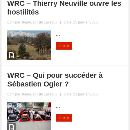
WRC – Thierry Neuville ouvre les
hostilités
Écrit par
Jean-Baptiste Lassaux
|
Date: 25 janvier 2018
...
Lire
WRC – Qui pour succéder à
Sébastien Ogier ?
Écrit par
Jean-Baptiste Lassaux
|
Date: 23 janvier 2018
...
Lire