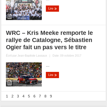
Lire
WRC – Kris Meeke remporte le
rallye de Catalogne, Sébastien
Ogier fait un pas vers le titre
Écrit par
Jean-Baptiste Lassaux
|
Date: 09 octobre 2017
...
Lire
1
2
3
4
5
6
7
8
9