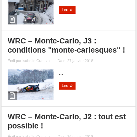
Lire
WRC – Monte-Carlo, J3 :
conditions "monte-carlesques" !
Écrit par
Isabelle Crausaz
|
Date: 27 janvier 2018
...
Lire
WRC – Monte-Carlo, J2 : tout est
possible !
Écrit par
Isabelle Crausaz
|
Date: 26 janvier 2018