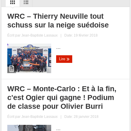
WRC – Thierry Neuville tout
schuss sur la neige suédoise
Écrit par
Jean-Baptiste Lassaux
|
Date: 19 février 2018
...
Lire
WRC – Monte-Carlo : Et à la fin,
c'est Ogier qui gagne ! Podium
de classe pour Olivier Burri
Écrit par
Jean-Baptiste Lassaux
|
Date: 28 janvier 2018
...