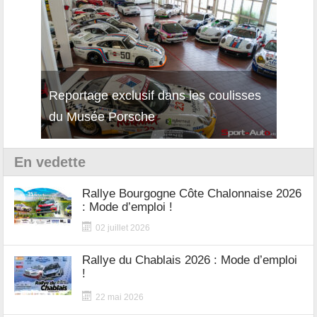
Reportage exclusif dans les coulisses
Décou
du Musée Porsche
12Cil
En vedette
Rallye Bourgogne Côte Chalonnaise 2026
: Mode d’emploi !
02 juillet 2026
Rallye du Chablais 2026 : Mode d’emploi
!
22 mai 2026