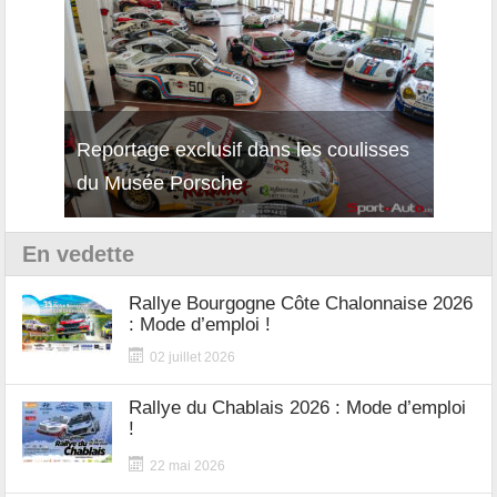
Reportage exclusif dans les coulisses
Décou
du Musée Porsche
12Cil
En vedette
Rallye Bourgogne Côte Chalonnaise 2026
: Mode d’emploi !
02 juillet 2026
Rallye du Chablais 2026 : Mode d’emploi
!
22 mai 2026