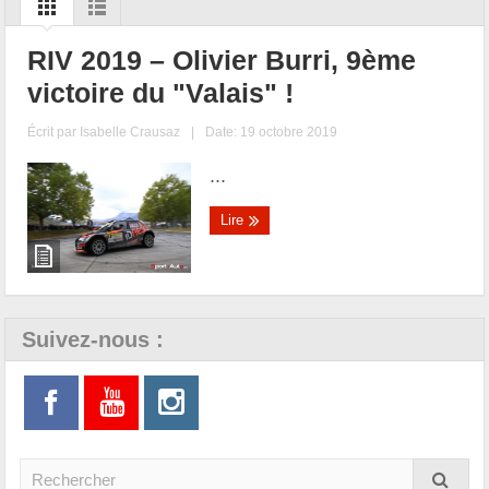
RIV 2019 – Olivier Burri, 9ème
victoire du "Valais" !
Écrit par
Isabelle Crausaz
|
Date: 19 octobre 2019
...
Lire
Suivez-nous :