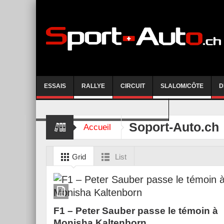
ESSAIS
RALLYE
CIRCUIT
SLALOM/CÔTE
D
COURSE DE CÔTE AYENT-ANZERE 2026
Soport-Auto.ch
Accueil
Grid
List
F1 – Peter Sauber passe le témoin à
Monisha Kaltenborn