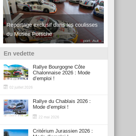
Reportage exclusif dans les coulisses
Découverte 
du Musée Porsche
12Cilindri 
En vedette
Rallye Bourgogne Côte
Chalonnaise 2026 : Mode
d’emploi !
02 juillet 2026
Rallye du Chablais 2026 :
Mode d’emploi !
22 mai 2026
Critérium Jurassien 2026 :