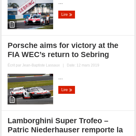
...
Lire
Porsche aims for victory at the
FIA WEC’s return to Sebring
Écrit par
Jean-Baptiste Lassaux
|
Date: 12 mars 2019
...
Lire
Lamborghini Super Trofeo –
Patric Niederhauser remporte la