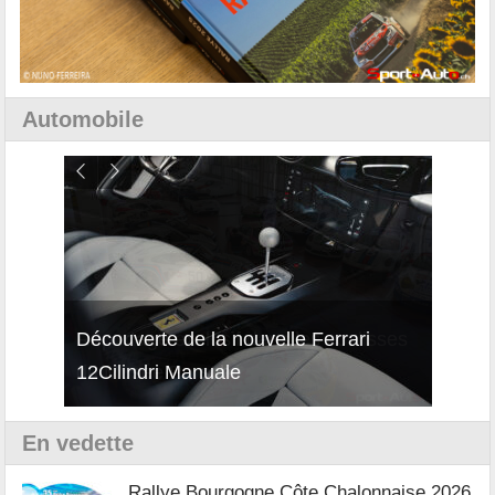
Automobile
isses
Découverte de la nouvelle Ferrari
Essai
12Cilindri Manuale
Shift
En vedette
Rallye Bourgogne Côte Chalonnaise 2026