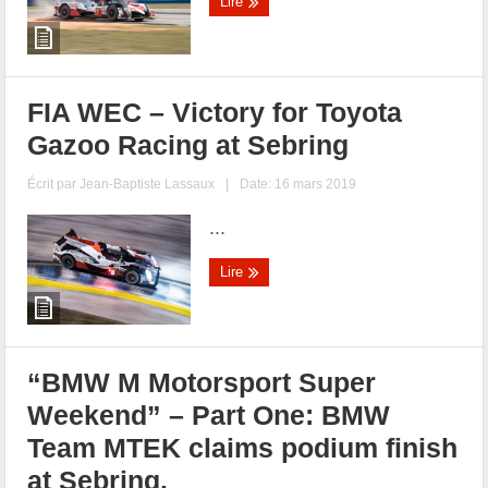
Lire
FIA WEC – Victory for Toyota
Gazoo Racing at Sebring
Écrit par
Jean-Baptiste Lassaux
|
Date: 16 mars 2019
...
Lire
“BMW M Motorsport Super
Weekend” – Part One: BMW
Team MTEK claims podium finish
at Sebring.