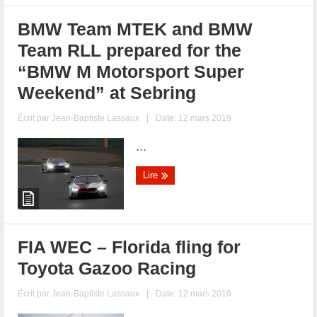
BMW Team MTEK and BMW
Team RLL prepared for the
“BMW M Motorsport Super
Weekend” at Sebring
Écrit par
Jean-Baptiste Lassaux
|
Date: 12 mars 2019
...
Lire
FIA WEC – Florida fling for
Toyota Gazoo Racing
Écrit par
Jean-Baptiste Lassaux
|
Date: 12 mars 2019