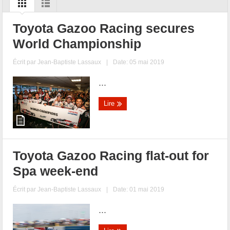
Toyota Gazoo Racing secures
World Championship
Écrit par
Jean-Baptiste Lassaux
|
Date: 05 mai 2019
...
Lire
Toyota Gazoo Racing flat-out for
Spa week-end
Écrit par
Jean-Baptiste Lassaux
|
Date: 01 mai 2019
...