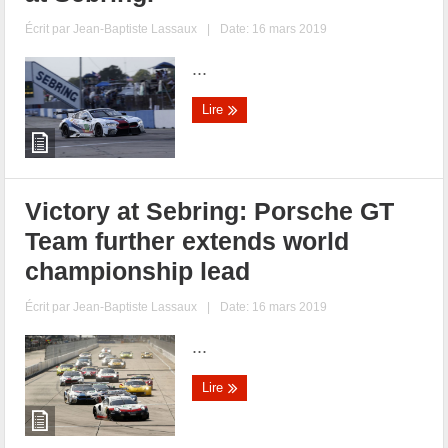
Écrit par
Jean-Baptiste Lassaux
|
Date: 16 mars 2019
...
Lire
Victory at Sebring: Porsche GT
Team further extends world
championship lead
Écrit par
Jean-Baptiste Lassaux
|
Date: 16 mars 2019
...
Lire