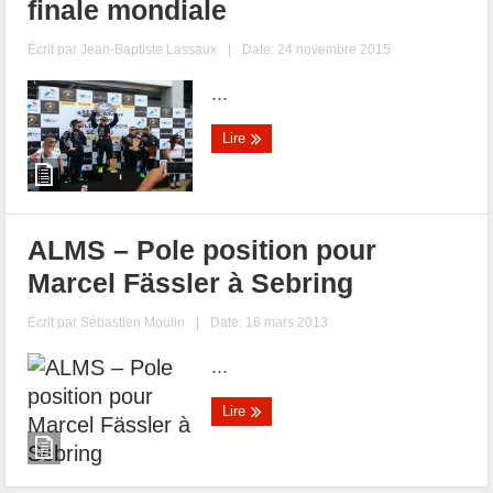
finale mondiale
Écrit par
Jean-Baptiste Lassaux
|
Date: 24 novembre 2015
...
Lire
ALMS – Pole position pour
Marcel Fässler à Sebring
Écrit par
Sébastien Moulin
|
Date: 16 mars 2013
...
Lire