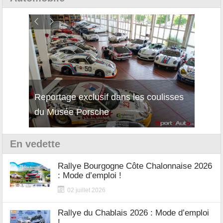
Reportage exclusif dans les coulisses
Décou
du Musée Porsche
12Cil
En vedette
Rallye Bourgogne Côte Chalonnaise 2026
: Mode d’emploi !
02 juillet 2026
Rallye du Chablais 2026 : Mode d’emploi
!