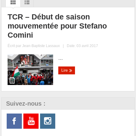
TCR – Début de saison
mouvementée pour Stefano
Comini
Écrit par
Jean-Baptiste Lassaux
|
Date: 03 avril 2017
...
Lire
Suivez-nous :