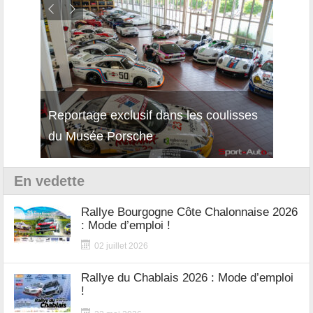
Reportage exclusif dans les coulisses
Décou
du Musée Porsche
12Cil
En vedette
Rallye Bourgogne Côte Chalonnaise 2026
: Mode d’emploi !
02 juillet 2026
Rallye du Chablais 2026 : Mode d’emploi
!