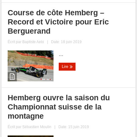
Course de côte Hemberg –
Record et Victoire pour Eric
Berguerand
Écrit par
Baptiste Aebi
|
Date: 18 juin 2019
...
Lire
Hemberg ouvre la saison du
Championnat suisse de la
montagne
Écrit par
Sébastien Moulin
|
Date: 15 juin 2019