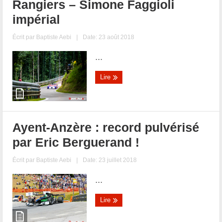
Rangiers – Simone Faggioli
impérial
Écrit par
Baptiste Aebi
|
Date: 23 août 2018
...
Lire
Ayent-Anzère : record pulvérisé
par Eric Berguerand !
Écrit par
Baptiste Aebi
|
Date: 23 juillet 2018
...
Lire