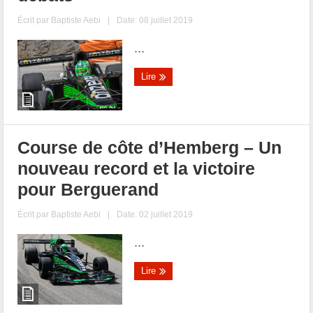
Écrit par
Baptiste Aebi
|
Date: 08 juillet 2019
...
Lire
Course de côte d’Hemberg – Un
nouveau record et la victoire
pour Berguerand
Écrit par
Baptiste Aebi
|
Date: 02 juillet 2019
...
Lire