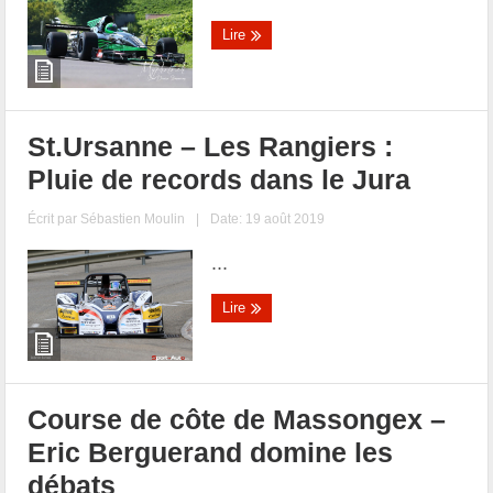
Lire
St.Ursanne – Les Rangiers :
Pluie de records dans le Jura
Écrit par
Sébastien Moulin
|
Date: 19 août 2019
...
Lire
Course de côte de Massongex –
Eric Berguerand domine les
débats