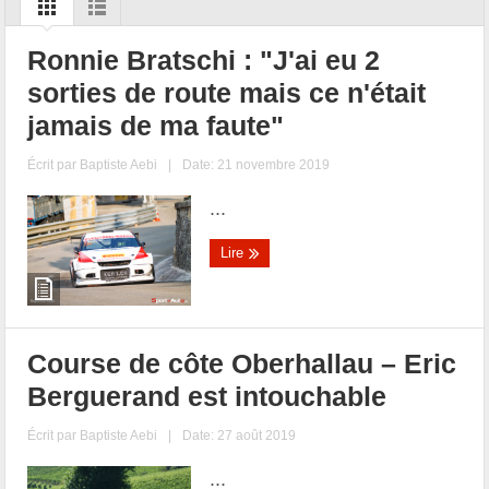
Ronnie Bratschi : "J'ai eu 2
sorties de route mais ce n'était
jamais de ma faute"
Écrit par
Baptiste Aebi
|
Date: 21 novembre 2019
...
Lire
Course de côte Oberhallau – Eric
Berguerand est intouchable
Écrit par
Baptiste Aebi
|
Date: 27 août 2019
...