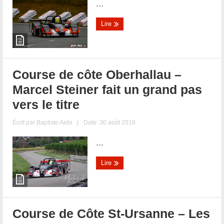
...
Lire
Course de côte Oberhallau –
Marcel Steiner fait un grand pas
vers le titre
Écrit par
Baptiste Aebi
|
Date: 30 août 2018
...
Lire
Course de Côte St-Ursanne – Les