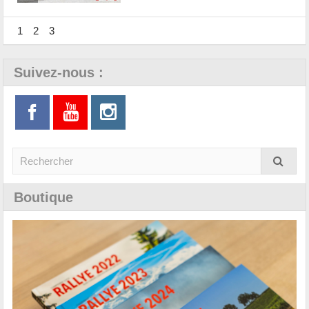
1
2
3
Suivez-nous :
Boutique