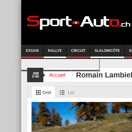
ESSAIS
RALLYE
CIRCUIT
SLALOM/CÔTE
D
COURSE DE CÔTE AYENT-ANZERE 2026
Romain Lambie
Accueil
Grid
List