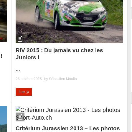
RIV 2015 : Du jamais vu chez les
!
Juniors !
...
26 octobre 2015
| by
Sébastien Moulin
Lire
Critérium Jurassien 2013 – Les photos