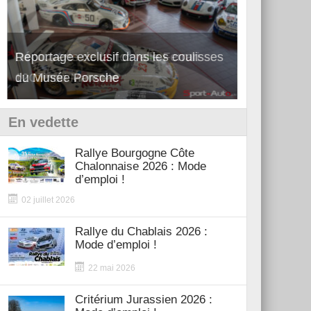
Découverte de la nouvelle Ferrari
Essai – Po
12Cilindri Manuale
Shift
En vedette
Rallye Bourgogne Côte
Chalonnaise 2026 : Mode
d’emploi !
02 juillet 2026
Rallye du Chablais 2026 :
Mode d’emploi !
22 mai 2026
Critérium Jurassien 2026 :