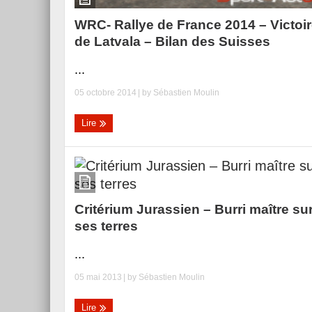
WRC- Rallye de France 2014 – Victoi
de Latvala – Bilan des Suisses
...
05 octobre 2014
| by
Sébastien Moulin
Lire
Critérium Jurassien – Burri maître su
ses terres
...
05 mai 2013
| by
Sébastien Moulin
Lire