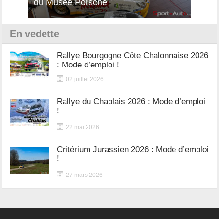
du Musée Porsche
12Cilindri Manuale
Shift
En vedette
Rallye Bourgogne Côte Chalonnaise 2026
: Mode d’emploi !
02 juillet 2026
Rallye du Chablais 2026 : Mode d’emploi
!
22 mai 2026
Critérium Jurassien 2026 : Mode d’emploi
!
27 mars 2026