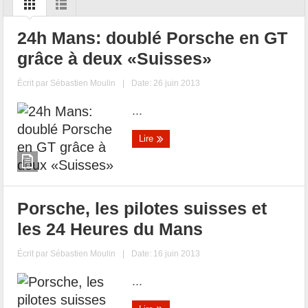
24h Mans: doublé Porsche en GT
grâce à deux «Suisses»
Écrit par
Sébastien Moulin
|
Date: 26 juin 2013
...
Lire
Porsche, les pilotes suisses et
les 24 Heures du Mans
Écrit par
Sébastien Moulin
|
Date: 16 juin 2013
...