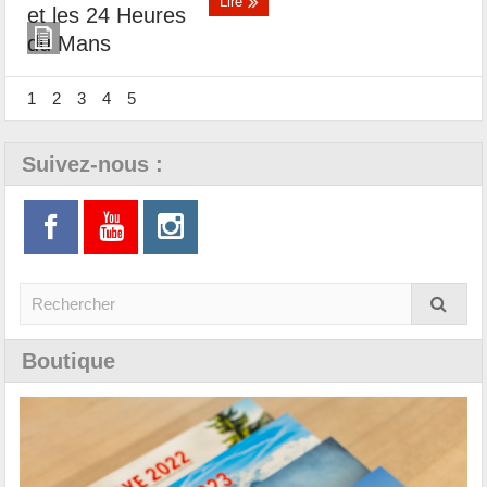
Lire
1
2
3
4
5
Suivez-nous :
Boutique