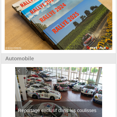
Automobile
Reportage exclusif dans les coulisses
Découverte de la nouvelle Ferrari
Essai