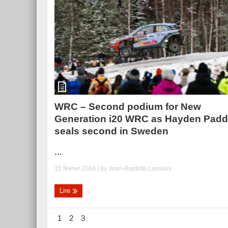
WRC – Second podium for New
Generation i20 WRC as Hayden Pad
seals second in Sweden
...
15 février 2016
| by
Jean-Baptiste Lassaux
Lire
1
2
3