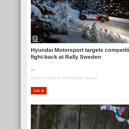
Essai – Morgan Supersp
Hyundai Motorsport targets competit
fight-back at Rally Sweden
...
09 février 2018
| by
Jean-Baptiste Lassaux
Lire