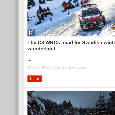
The C3 WRCs head for Swedish wint
wonderland
...
09 février 2018
| by
Jean-Baptiste Lassaux
Lire