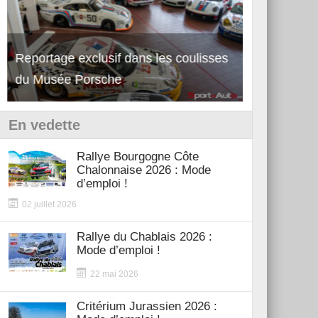
Reportage exclusif dans les coulisses
Découverte de la nouvelle Ferrari
Essai – Po
du Musée Porsche
12Cilindri Manuale
Shift
En vedette
Rallye Bourgogne Côte
Chalonnaise 2026 : Mode
d’emploi !
02 juillet 2026
Rallye du Chablais 2026 :
Mode d’emploi !
22 mai 2026
Critérium Jurassien 2026 :