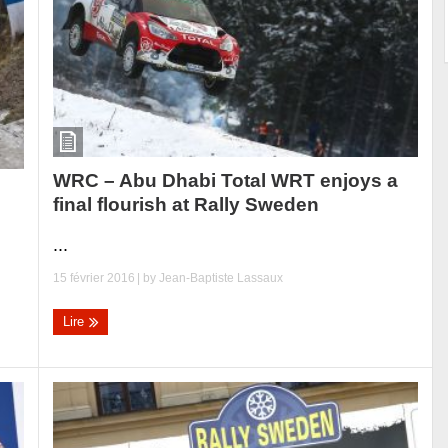
WRC – Abu Dhabi Total WRT enjoys a
final flourish at Rally Sweden
...
15 février 2016
| by
Jean-Baptiste Lassaux
Lire