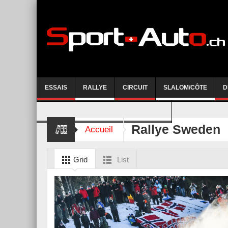
ESSAIS
RALLYE
CIRCUIT
SLALOM/CÔTE
D
COURSE DE CÔTE AYENT-ANZERE 2026
Rallye Sweden
Accueil
Grid
List