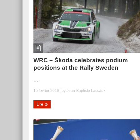
WRC – Škoda celebrates podium
positions at the Rally Sweden
...
15 février 2016
| by
Jean-Baptiste Lassaux
Lire