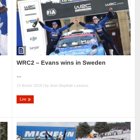
WRC2 – Evans wins in Sweden
...
15 février 2016
| by
Jean-Baptiste Lassaux
Lire