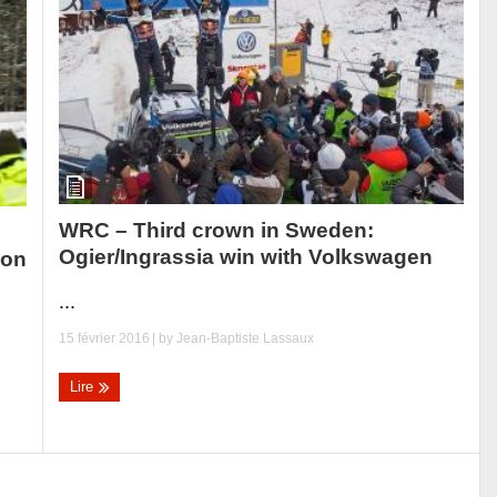
WRC – Third crown in Sweden:
Ogier/Ingrassia win with Volkswagen
don
...
15 février 2016
| by
Jean-Baptiste Lassaux
Lire