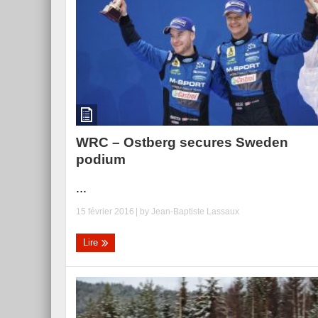
WRC – Ostberg secures Sweden
podium
...
15 février 2016
| by
Jean-Baptiste Lassaux
Lire