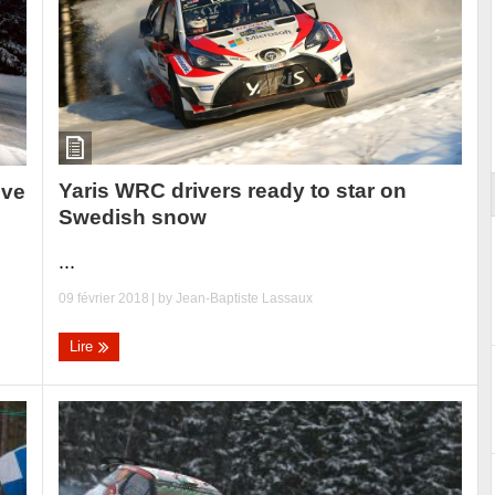
ort
Yaris WRC drivers ready to star on
ive
Swedish snow
...
09 février 2018
| by
Jean-Baptiste Lassaux
Lire