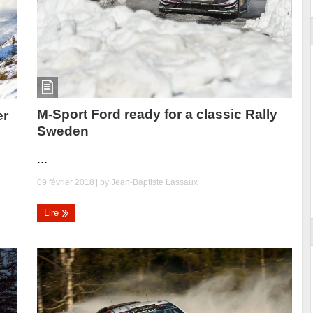
M-Sport Ford ready for a classic Rally
er
Sweden
...
09 février 2018
| by
Jean-Baptiste Lassaux
Lire