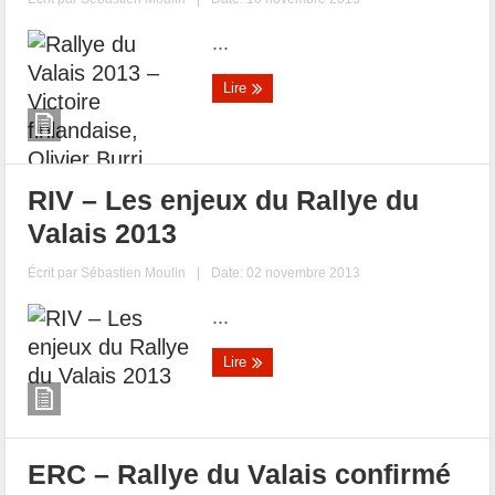
...
Lire
RIV – Les enjeux du Rallye du
Valais 2013
Écrit par
Sébastien Moulin
|
Date: 02 novembre 2013
...
Lire
ERC – Rallye du Valais confirmé