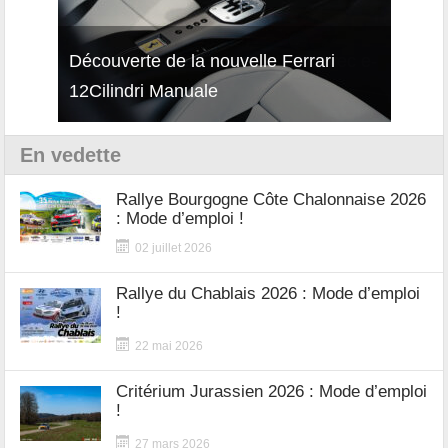
Découverte de la nouvelle Ferrari
Essai – Porsche Taycan MY27 avec e-
Décou
12Cilindri Manuale
Shift
Turb
En vedette
Rallye Bourgogne Côte Chalonnaise 2026
: Mode d’emploi !
02 juillet 2026
Rallye du Chablais 2026 : Mode d’emploi
!
22 mai 2026
Critérium Jurassien 2026 : Mode d’emploi
!
27 mars 2026