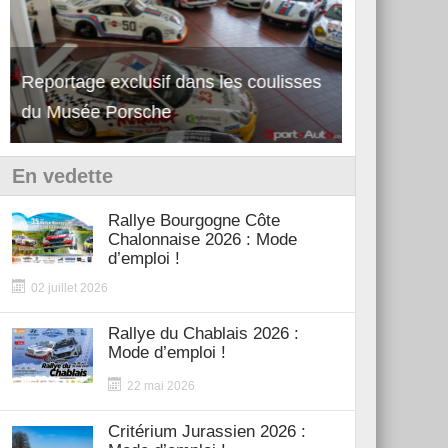
Reportage exclusif dans les coulisses
Découverte de la nouvelle Ferrari
Essai – Po
du Musée Porsche
12Cilindri Manuale
Shift
En vedette
Rallye Bourgogne Côte
Chalonnaise 2026 : Mode
d’emploi !
02 juillet 2026
Rallye du Chablais 2026 :
Mode d’emploi !
22 mai 2026
Critérium Jurassien 2026 :