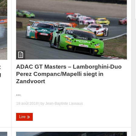
ADAC GT Masters – Lamborghini-Duo
t
Perez Companc/Mapelli siegt in
g
Zandvoort
...
18 août 2018
| by
Jean-Baptiste Lassaux
Lire