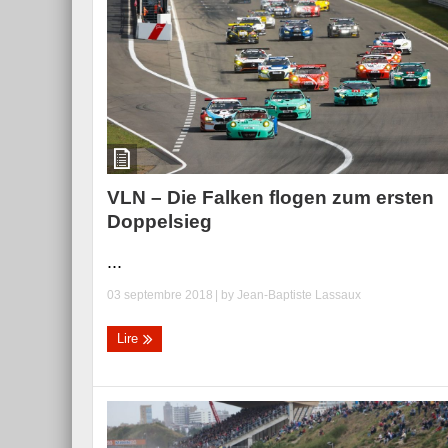
Essai – Morgan Supersp
VLN – Die Falken flogen zum ersten
Doppelsieg
...
03 septembre 2018
| by
Jean-Baptiste Lassaux
Lire