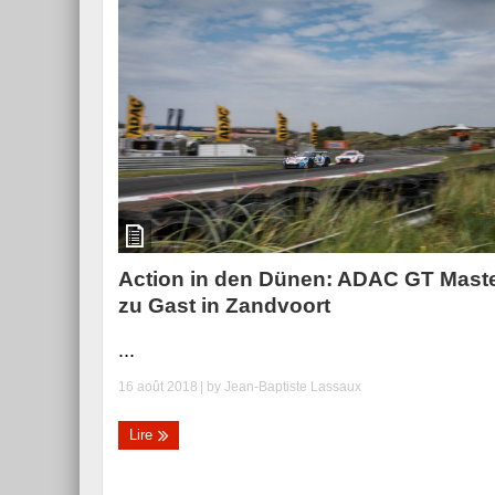
Action in den Dünen: ADAC GT Mast
zu Gast in Zandvoort
...
16 août 2018
| by
Jean-Baptiste Lassaux
Lire