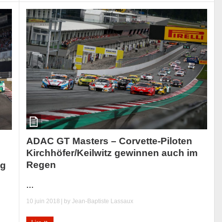
ADAC GT Masters – Corvette-Piloten
Kirchhöfer/Keilwitz gewinnen auch im
Regen
ng
...
10 juin 2018
| by
Jean-Baptiste Lassaux