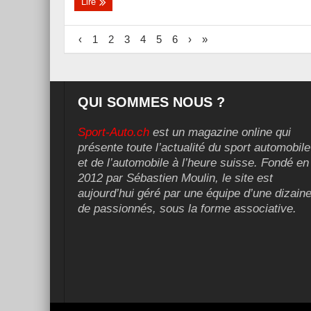
Lire
‹
1
2
3
4
5
6
›
»
QUI SOMMES NOUS ?
Sport-Auto.ch
est un magazine online qui
présente toute l’actualité du sport automobile
et de l’automobile à l’heure suisse. Fondé en
2012 par Sébastien Moulin, le site est
aujourd’hui géré par une équipe d’une dizain
de passionnés, sous la forme associative.