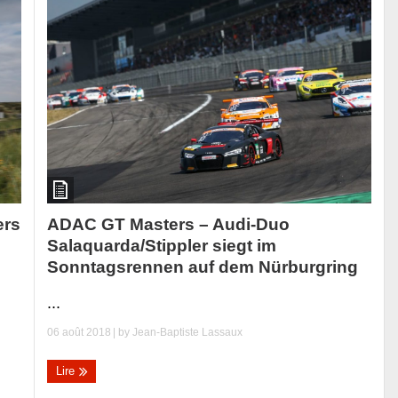
ADAC GT Masters – Audi-Duo
ers
Salaquarda/Stippler siegt im
Sonntagsrennen auf dem Nürburgring
...
06 août 2018
| by
Jean-Baptiste Lassaux
Lire