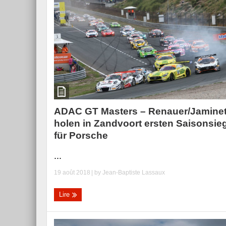
ADAC GT Masters – Renauer/Jamine
holen in Zandvoort ersten Saisonsie
für Porsche
...
19 août 2018
| by
Jean-Baptiste Lassaux
Lire