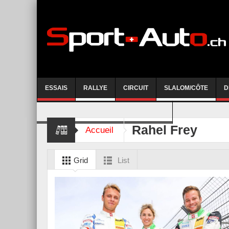
ESSAIS
RALLYE
CIRCUIT
SLALOM/CÔTE
D
COURSE DE CÔTE AYENT-ANZERE 2026
Rahel Frey
Accueil
Grid
List