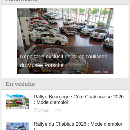
Reportage exclusif dans les coulisses
Décou
du Musée Porsche
12Cil
En vedette
Rallye Bourgogne Côte Chalonnaise 2026
: Mode d’emploi !
02 juillet 2026
Rallye du Chablais 2026 : Mode d’emploi
!