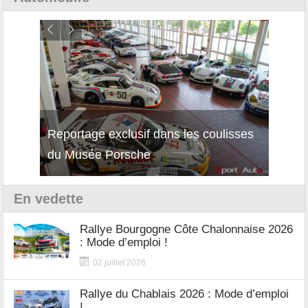
Reportage exclusif dans les coulisses
Décou
du Musée Porsche
12Cil
En vedette
Rallye Bourgogne Côte Chalonnaise 2026
: Mode d’emploi !
02 juillet 2026
Rallye du Chablais 2026 : Mode d’emploi
!