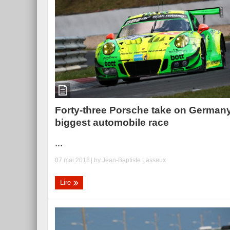
Forty-three Porsche take on Germany
biggest automobile race
...
07 mai 2018
| by
Jean-Baptiste Lassaux
Lire