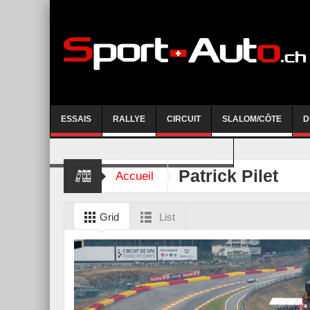
ESSAIS
RALLYE
CIRCUIT
SLALOM/CÔTE
D
COURSE DE CÔTE AYENT-ANZERE 2026
Patrick Pilet
Accueil
Grid
List