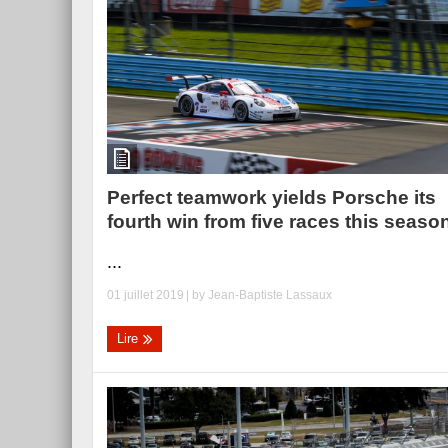
Essai – Morgan Supersp
Perfect teamwork yields Porsche its
fourth win from five races this seaso
...
01 juillet 2019
| by
Jean-Baptiste Lassaux
Lire