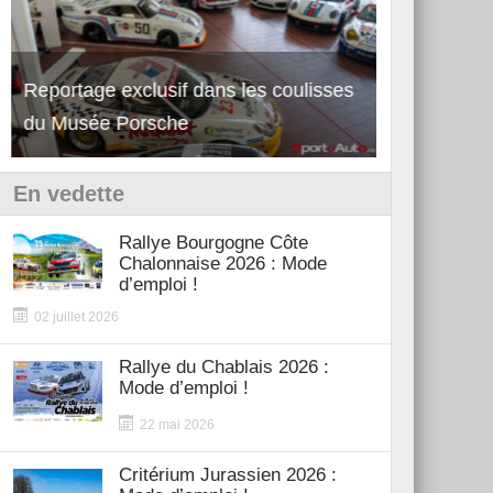
Reportage exclusif dans les coulisses
Découverte de la nouvelle Ferrari
Essai – Po
du Musée Porsche
12Cilindri Manuale
Shift
En vedette
Rallye Bourgogne Côte
Chalonnaise 2026 : Mode
d’emploi !
02 juillet 2026
Rallye du Chablais 2026 :
Mode d’emploi !
22 mai 2026
Critérium Jurassien 2026 :