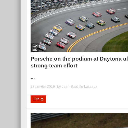
Porsche on the podium at Daytona af
strong team effort
...
28 janvier 2019
| by
Jean-Baptiste Lassaux
Lire