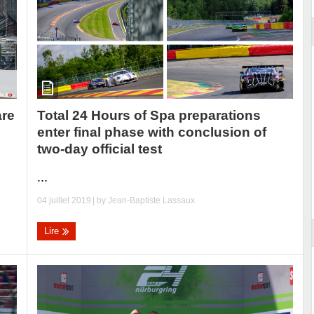
Total 24 Hours of Spa preparations
are
enter final phase with conclusion of
two-day official test
...
04 juillet 2019
| by
Jean-Baptiste Lassaux
Lire