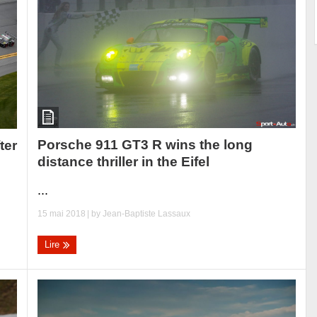
Porsche 911 GT3 R wins the long
ter
distance thriller in the Eifel
...
15 mai 2018
| by
Jean-Baptiste Lassaux
Lire