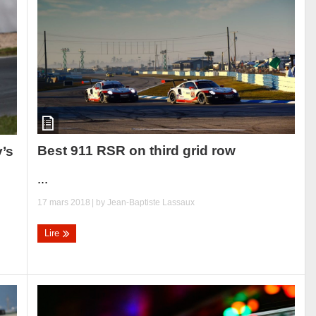
Best 911 RSR on third grid row
’s
...
17 mars 2018
| by
Jean-Baptiste Lassaux
Lire