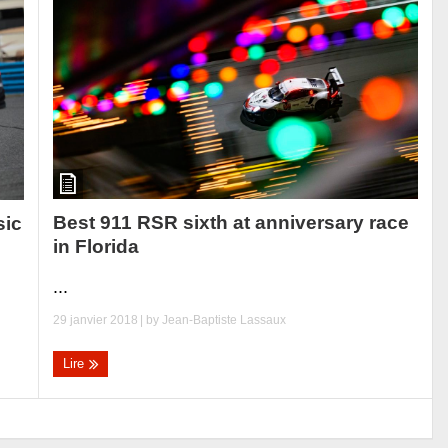
Best 911 RSR sixth at anniversary race
sic
in Florida
...
29 janvier 2018
| by
Jean-Baptiste Lassaux
Lire