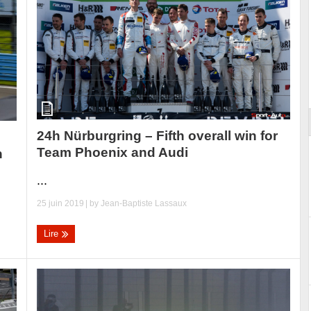
ort
24h Nürburgring – Fifth overall win for
Team Phoenix and Audi
n
...
25 juin 2019
| by
Jean-Baptiste Lassaux
Lire