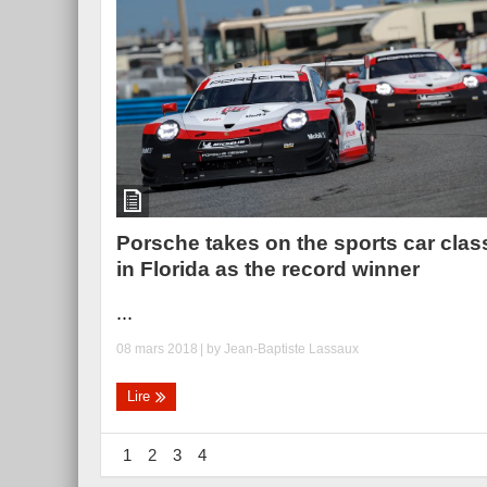
Porsche takes on the sports car clas
in Florida as the record winner
...
08 mars 2018
| by
Jean-Baptiste Lassaux
Lire
1
2
3
4