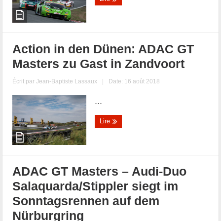
Action in den Dünen: ADAC GT
Masters zu Gast in Zandvoort
Écrit par
Jean-Baptiste Lassaux
|
Date: 16 août 2018
...
Lire
ADAC GT Masters – Audi-Duo
Salaquarda/Stippler siegt im
Sonntagsrennen auf dem
Nürburgring