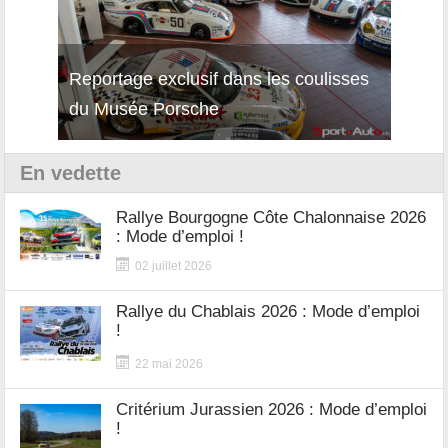
Reportage exclusif dans les coulisses
Décou
du Musée Porsche
12Cil
En vedette
Rallye Bourgogne Côte Chalonnaise 2026
: Mode d’emploi !
02 juillet 2026
Rallye du Chablais 2026 : Mode d’emploi
!
22 mai 2026
Critérium Jurassien 2026 : Mode d’emploi
!