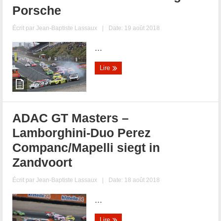
Porsche
Écrit par
Jean-Baptiste Lassaux
|
Date: 19 août 2018
...
Lire
ADAC GT Masters –
Lamborghini-Duo Perez
Companc/Mapelli siegt in
Zandvoort
Écrit par
Jean-Baptiste Lassaux
|
Date: 18 août 2018
...
Lire