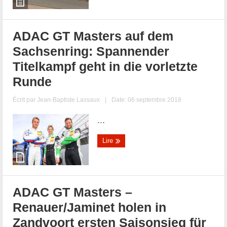
ADAC GT Masters auf dem
Sachsenring: Spannender
Titelkampf geht in die vorletzte
Runde
Écrit par
Jean-Baptiste Lassaux
|
Date: 06 septembre 2018
...
Lire
ADAC GT Masters –
Renauer/Jaminet holen in
Zandvoort ersten Saisonsieg für