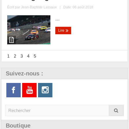
Écrit par
Jean-Baptiste Lassaux
|
Date: 06 août 2018
...
Lire
1
2
3
4
5
Suivez-nous :
Boutique