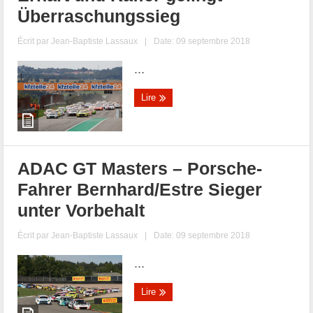
Überraschungssieg
Écrit par
Jean-Baptiste Lassaux
|
Date: 09 septembre 2018
...
Lire
ADAC GT Masters – Porsche-
Fahrer Bernhard/Estre Sieger
unter Vorbehalt
Écrit par
Jean-Baptiste Lassaux
|
Date: 09 septembre 2018
...
Lire