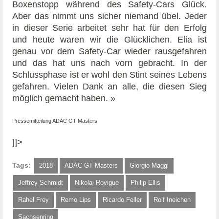
Boxenstopp während des Safety-Cars Glück.
Aber das nimmt uns sicher niemand übel. Jeder
in dieser Serie arbeitet sehr hat für den Erfolg
und heute waren wir die Glücklichen. Elia ist
genau vor dem Safety-Car wieder rausgefahren
und das hat uns nach vorn gebracht. In der
Schlussphase ist er wohl den Stint seines Lebens
gefahren. Vielen Dank an alle, die diesen Sieg
möglich gemacht haben. »
Pressemitteilung ADAC GT Masters
]]>
Tags:
2018
ADAC GT Masters
Giorgio Maggi
Jeffrey Schmidt
Nikolaj Rovigue
Philip Ellis
Rahel Frey
Remo Lips
Ricardo Feller
Rolf Ineichen
Sachsenring