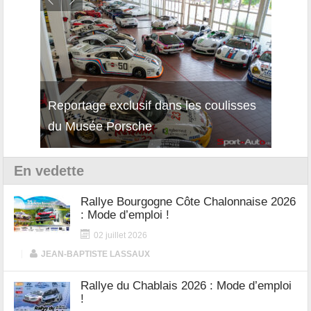
isses
Découverte de la nouvelle Ferrari
Essai
12Cilindri Manuale
Shift
En vedette
Rallye Bourgogne Côte Chalonnaise 2026
: Mode d’emploi !
02 juillet 2026
|
JEAN-BAPTISTE LASSAUX
Rallye du Chablais 2026 : Mode d’emploi
!