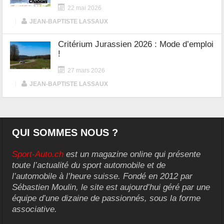
22 mai 2026
|
JEAN-BAPTISTE LASSAUX
Critérium Jurassien 2026 : Mode d’emploi
!
27 mars 2026
|
JEAN-BAPTISTE LASSAUX
QUI SOMMES NOUS ?
Sport-Auto.ch
est un magazine online qui présente
toute l’actualité du sport automobile et de
l’automobile à l’heure suisse. Fondé en 2012 par
Sébastien Moulin, le site est aujourd’hui géré par une
équipe d’une dizaine de passionnés, sous la forme
associative.