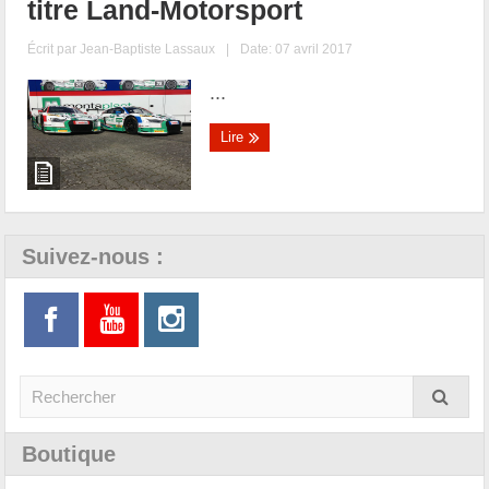
titre Land-Motorsport
Écrit par
Jean-Baptiste Lassaux
|
Date: 07 avril 2017
...
Lire
Suivez-nous :
Boutique