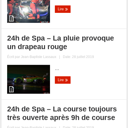
Lire
24h de Spa – La pluie provoque
un drapeau rouge
Écrit par
Jean-Baptiste Lassaux
|
Date: 28 juillet 2019
...
Lire
24h de Spa – La course toujours
très ouverte après 9h de course
Écrit par
Jean-Baptiste Lassaux
|
Date: 28 juillet 2019