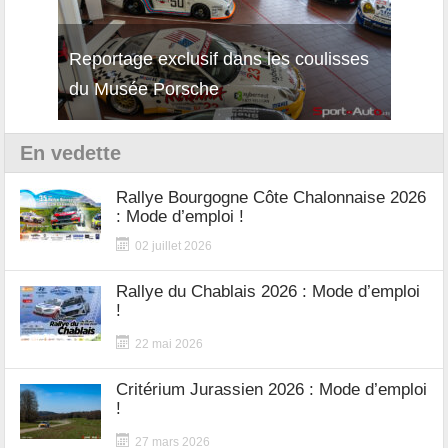
Reportage exclusif dans les coulisses
Décou
du Musée Porsche
12Cil
En vedette
Rallye Bourgogne Côte Chalonnaise 2026
: Mode d’emploi !
02 juillet 2026
Rallye du Chablais 2026 : Mode d’emploi
!
22 mai 2026
Critérium Jurassien 2026 : Mode d’emploi
!
27 mars 2026