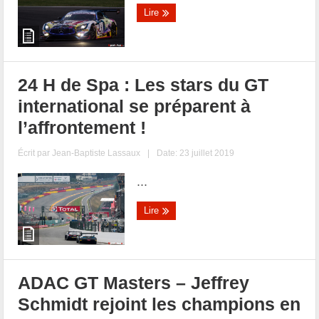
Lire
24 H de Spa : Les stars du GT
international se préparent à
l’affrontement !
Écrit par
Jean-Baptiste Lassaux
|
Date: 23 juillet 2019
...
Lire
ADAC GT Masters – Jeffrey
Schmidt rejoint les champions en