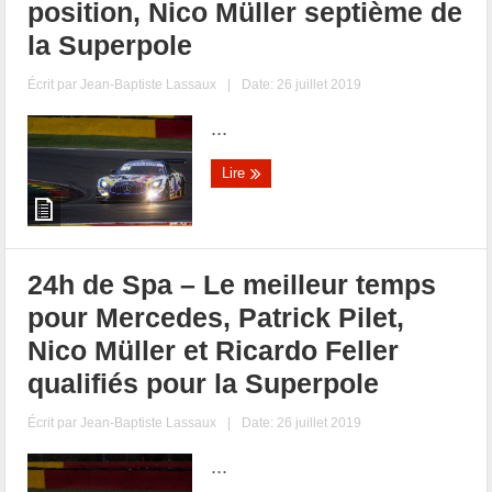
position, Nico Müller septième de
la Superpole
Écrit par
Jean-Baptiste Lassaux
|
Date: 26 juillet 2019
...
Lire
24h de Spa – Le meilleur temps
pour Mercedes, Patrick Pilet,
Nico Müller et Ricardo Feller
qualifiés pour la Superpole
Écrit par
Jean-Baptiste Lassaux
|
Date: 26 juillet 2019
...