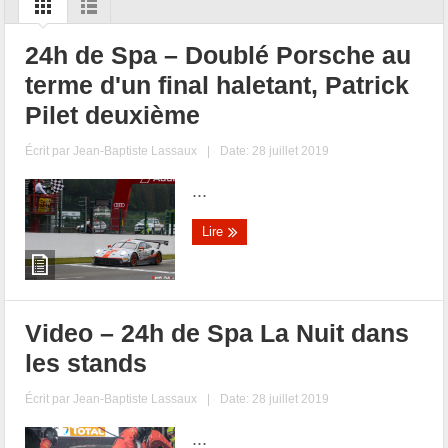
24h de Spa – Doublé Porsche au
terme d'un final haletant, Patrick
Pilet deuxième
Écrit par
Jean-Baptiste Lassaux
|
Date: 28 juillet 2019
...
Lire
Video – 24h de Spa La Nuit dans
les stands
Écrit par
Jean-Baptiste Lassaux
|
Date: 28 juillet 2019
...