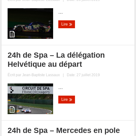
...
Lire
24h de Spa – La délégation
Helvétique au départ
Écrit par
Jean-Baptiste Lassaux
|
Date: 27 juillet 2019
...
Lire
24h de Spa – Mercedes en pole