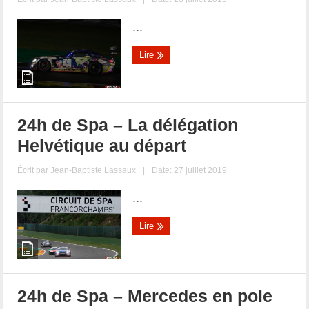
...
Lire
24h de Spa – La délégation
Helvétique au départ
Écrit par
Jean-Baptiste Lassaux
|
Date: 27 juillet 2019
...
Lire
24h de Spa – Mercedes en pole