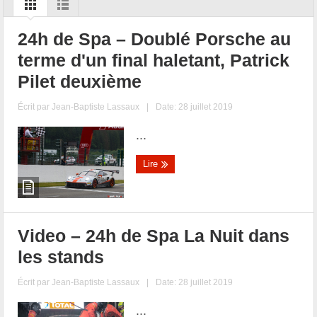
24h de Spa – Doublé Porsche au
terme d'un final haletant, Patrick
Pilet deuxième
Écrit par
Jean-Baptiste Lassaux
|
Date: 28 juillet 2019
...
Lire
Video – 24h de Spa La Nuit dans
les stands
Écrit par
Jean-Baptiste Lassaux
|
Date: 28 juillet 2019
...