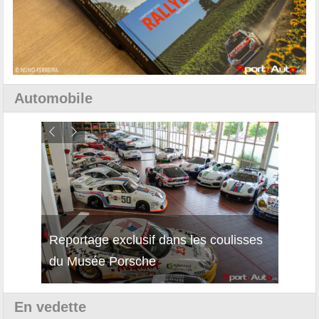
Automobile
Reportage exclusif dans les coulisses
Décou
du Musée Porsche
12Cil
En vedette