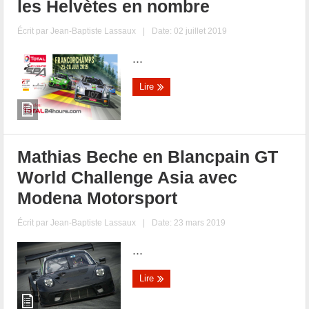
les Helvètes en nombre
Écrit par
Jean-Baptiste Lassaux
|
Date: 02 juillet 2019
...
Lire
Mathias Beche en Blancpain GT
World Challenge Asia avec
Modena Motorsport
Écrit par
Jean-Baptiste Lassaux
|
Date: 23 mars 2019
...
Lire