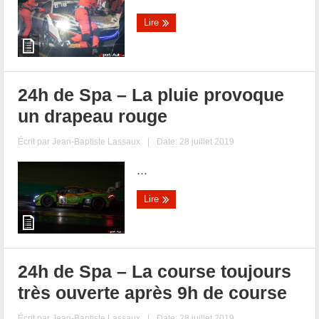
Lire
24h de Spa – La pluie provoque
un drapeau rouge
Écrit par
Jean-Baptiste Lassaux
|
Date: 28 juillet 2019
...
Lire
24h de Spa – La course toujours
très ouverte après 9h de course
Écrit par
Jean-Baptiste Lassaux
|
Date: 28 juillet 2019