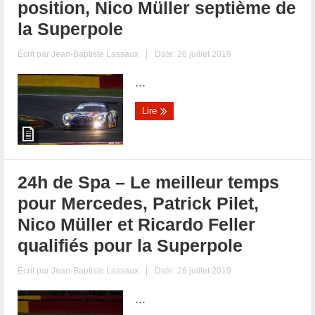
position, Nico Müller septième de
la Superpole
Écrit par
Jean-Baptiste Lassaux
|
Date: 26 juillet 2019
...
Lire
24h de Spa – Le meilleur temps
pour Mercedes, Patrick Pilet,
Nico Müller et Ricardo Feller
qualifiés pour la Superpole
Écrit par
Jean-Baptiste Lassaux
|
Date: 26 juillet 2019
...