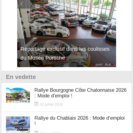
Reportage exclusif dans les coulisses
Décou
du Musée Porsche
12Cil
En vedette
Rallye Bourgogne Côte Chalonnaise 2026
: Mode d’emploi !
02 juillet 2026
Rallye du Chablais 2026 : Mode d’emploi
!