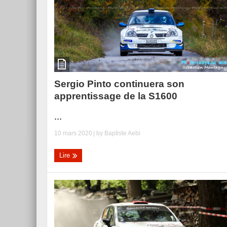
Sergio Pinto continuera son
apprentissage de la S1600
...
10 mars 2020
| by
Baptiste Aebi
Lire