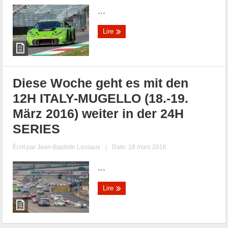
...
Lire
Diese Woche geht es mit den
12H ITALY-MUGELLO (18.-19.
März 2016) weiter in der 24H
SERIES
Écrit par
Jean-Baptiste Lassaux
|
Date: 18 mars 2016
...
Lire