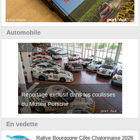
Automobile
Reportage exclusif dans les coulisses
Décou
du Musée Porsche
12Cil
En vedette
Rallye Bourgogne Côte Chalonnaise 2026