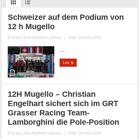
Schweizer auf dem Podium von
12 h Mugello
Écrit par
Jean-Baptiste Lassaux
|
Date: 19 mars 2016
...
Lire
12H Mugello – Christian
Engelhart sichert sich im GRT
Grasser Racing Team-
Lamborghini die Pole-Position
Écrit par
Jean-Baptiste Lassaux
|
Date: 18 mars 2016