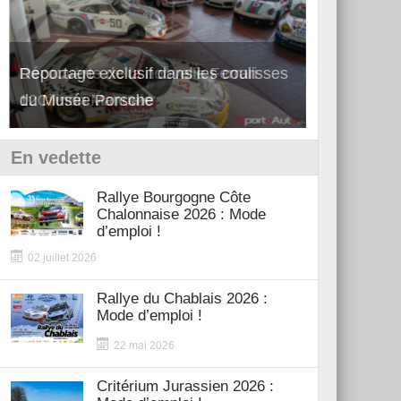
Reportage exclusif dans les coulisses
Découverte de la nouvelle Ferrari
Essai – Po
du Musée Porsche
12Cilindri Manuale
Shift
En vedette
Rallye Bourgogne Côte
Chalonnaise 2026 : Mode
d’emploi !
02 juillet 2026
Rallye du Chablais 2026 :
Mode d’emploi !
22 mai 2026
Critérium Jurassien 2026 :