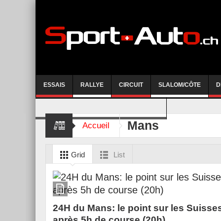
ESSAIS
RALLYE
CIRCUIT
SLALOM/CÔTE
D
COURSE DE CÔTE AYENT-ANZERE 2026
Mans
Accueil
Grid
List
24H du Mans: le point sur les Suisse
après 5h de course (20h)