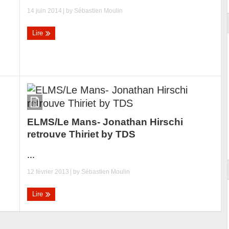
14 juin 2014
| by
Sébastien Moulin
Lire
ELMS/Le Mans- Jonathan Hirschi
retrouve Thiriet by TDS
...
12 février 2013
| by
Sébastien Moulin
Lire