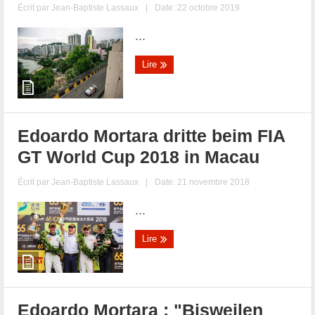
Écrit par
Jean-Baptiste Lassaux
|
Date: 22 octobre 2019
...
Lire
Edoardo Mortara dritte beim FIA
GT World Cup 2018 in Macau
Écrit par
Jean-Baptiste Lassaux
|
Date: 21 novembre 2018
...
Lire
Edoardo Mortara : "Bisweilen