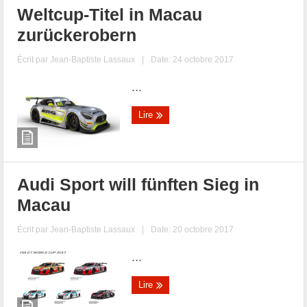
Weltcup-Titel in Macau
zurückerobern
Écrit par
Jean-Baptiste Lassaux
|
Date: 24 octobre 2017
...
Lire
Audi Sport will fünften Sieg in
Macau
Écrit par
Jean-Baptiste Lassaux
|
Date: 20 octobre 2017
...
Lire