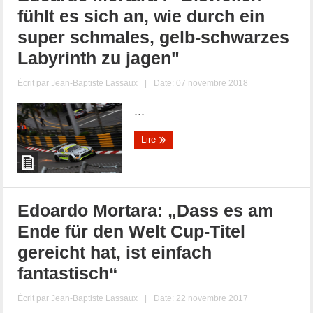
fühlt es sich an, wie durch ein
super schmales, gelb-schwarzes
Labyrinth zu jagen"
Écrit par
Jean-Baptiste Lassaux
|
Date: 07 novembre 2018
...
Lire
Edoardo Mortara: „Dass es am
Ende für den Welt Cup-Titel
gereicht hat, ist einfach
fantastisch“
Écrit par
Jean-Baptiste Lassaux
|
Date: 22 novembre 2017