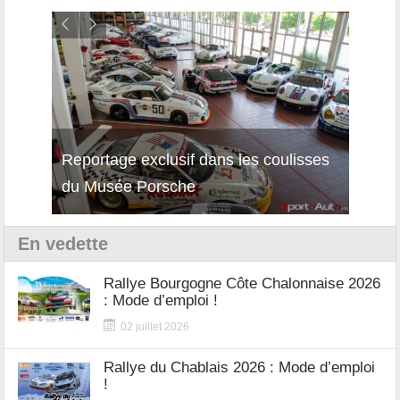
Reportage exclusif dans les coulisses
Décou
du Musée Porsche
12Cil
En vedette
Rallye Bourgogne Côte Chalonnaise 2026
: Mode d’emploi !
02 juillet 2026
Rallye du Chablais 2026 : Mode d’emploi
!