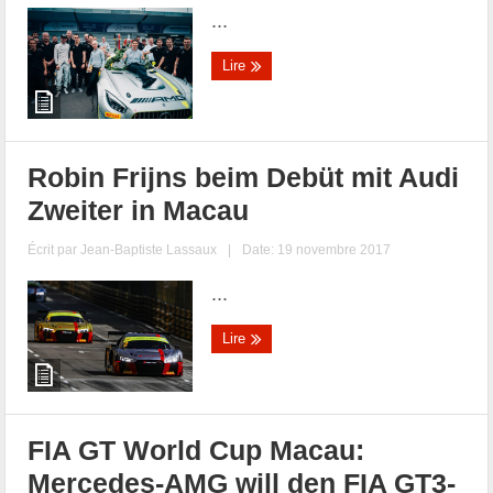
...
Lire
Robin Frijns beim Debüt mit Audi
Zweiter in Macau
Écrit par
Jean-Baptiste Lassaux
|
Date: 19 novembre 2017
...
Lire
FIA GT World Cup Macau:
Mercedes-AMG will den FIA GT3-