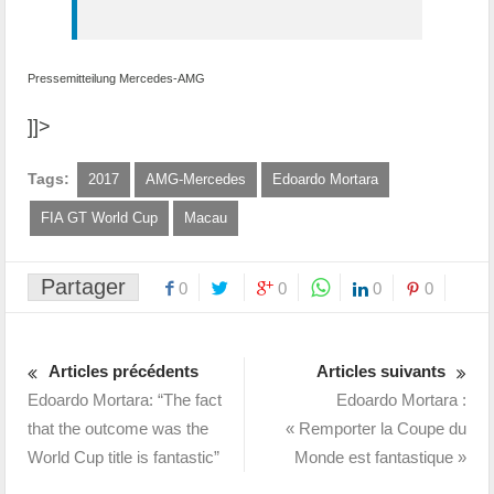
Pressemitteilung Mercedes-AMG
]]>
Tags:
2017
AMG-Mercedes
Edoardo Mortara
FIA GT World Cup
Macau
Partager
0
0
0
0
Articles précédents
Articles suivants
Edoardo Mortara: “The fact
Edoardo Mortara :
that the outcome was the
« Remporter la Coupe du
World Cup title is fantastic”
Monde est fantastique »