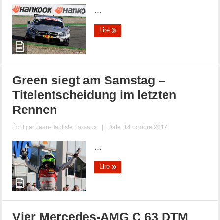
...
Lire
Green siegt am Samstag –
Titelentscheidung im letzten
Rennen
Écrit par
Jean-Baptiste Lassaux
|
Date: 14 octobre 2017
...
Lire
Vier Mercedes-AMG C 63 DTM