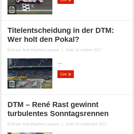
Titelentscheidung in der DTM:
Wer holt den Pokal?
Écrit par
Jean-Baptiste Lassaux
|
Date: 11 octobre 2017
...
Lire
DTM – René Rast gewinnt
turbulentes Sonntagsrennen
Écrit par
Jean-Baptiste Lassaux
|
Date: 24 septembre 2017