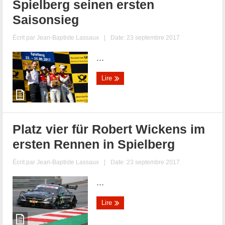
Spielberg seinen ersten
Saisonsieg
Écrit par
Jean-Baptiste Lassaux
|
Date: 23 septembre 2017
...
Lire
Platz vier für Robert Wickens im
ersten Rennen in Spielberg
Écrit par
Jean-Baptiste Lassaux
|
Date: 23 septembre 2017
...
Lire