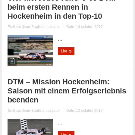
beim ersten Rennen in
Hockenheim in den Top-10
Écrit par
Jean-Baptiste Lassaux
|
Date: 14 octobre 2017
...
Lire
DTM – Mission Hockenheim:
Saison mit einem Erfolgserlebnis
beenden
Écrit par
Jean-Baptiste Lassaux
|
Date: 12 octobre 2017
...
Lire