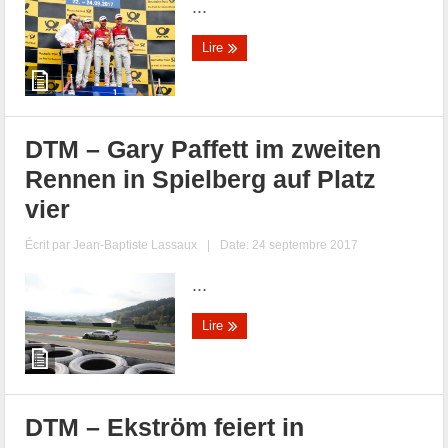
...
Lire
DTM – Gary Paffett im zweiten
Rennen in Spielberg auf Platz
vier
Écrit par
Jean-Baptiste Lassaux
|
Date: 24 septembre 2017
...
Lire
DTM – Ekström feiert in