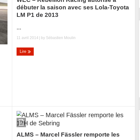
débuter la saison avec ses Lola-Toyota
LM P1 de 2013
...
11 avril 2014
| by
Sébastien Moulin
Lire
ALMS – Marcel Fässler remporte les