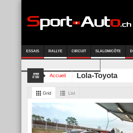
ESSAIS
RALLYE
CIRCUIT
SLALOM/CÔTE
D
COURSE DE CÔTE AYENT-ANZERE 2026
Lola-Toyota
Accueil
Grid
List