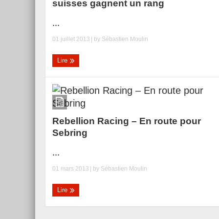
suisses gagnent un rang
...
01 juillet 2013
| by
Sébastien Moulin
Essai – Morgan Supersp
Lire
Rebellion Racing – En route pour
Sebring
...
01 mars 2013
| by
Sébastien Moulin
Lire