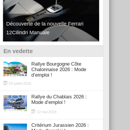
Découverte de la nouvelle Ferrari
Essai – Po
12Cilindri Manuale
Shift
En vedette
Rallye Bourgogne Côte
Chalonnaise 2026 : Mode
d’emploi !
02 juillet 2026
Rallye du Chablais 2026 :
Mode d’emploi !
22 mai 2026
Critérium Jurassien 2026 :