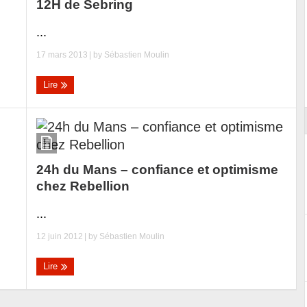
12H de Sebring
...
Reportage exclusif dans les coulisses
17 mars 2013
| by
Sébastien Moulin
ort
du Musée Porsche
Lire
24h du Mans – confiance et optimisme
chez Rebellion
...
12 juin 2012
| by
Sébastien Moulin
Lire