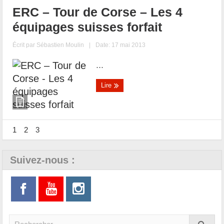
ERC – Tour de Corse – Les 4
équipages suisses forfait
Écrit par
Sébastien Moulin
|
Date: 17 mai 2013
...
Lire
1
2
3
Suivez-nous :