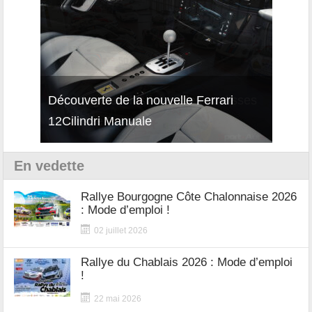
isses
Découverte de la nouvelle Ferrari
Essai
12Cilindri Manuale
Shift
En vedette
Rallye Bourgogne Côte Chalonnaise 2026
: Mode d’emploi !
02 juillet 2026
Rallye du Chablais 2026 : Mode d’emploi
!
22 mai 2026