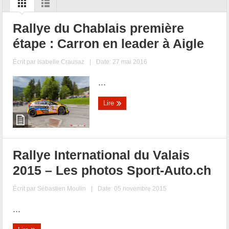
Rallye du Chablais première
étape : Carron en leader à Aigle
Écrit par
Isabelle Crausaz
|
Date: 27 mai 2016
...
Lire
Rallye International du Valais
2015 – Les photos Sport-Auto.ch
Écrit par
Sébastien Moulin
|
Date: 05 novembre 2015
...