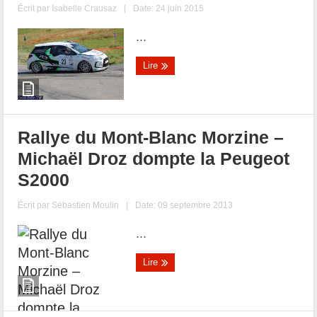
Écrit par
Isabelle Crausaz
|
Date: 24 juin 2015
...
Lire
Rallye du Mont-Blanc Morzine –
Michaël Droz dompte la Peugeot
S2000
Écrit par
Sébastien Moulin
|
Date: 09 septembre 2013
...
Lire