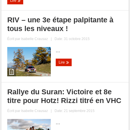
Lire
RIV – une 3e étape palpitante à
tous les niveaux !
Écrit par
Isabelle Crausaz
|
Date: 31 octobre 2015
...
Lire
Rallye du Suran: Victoire et 8e
titre pour Hotz! Rizzi titré en VHC
Écrit par
Isabelle Crausaz
|
Date: 21 septembre 2015
...