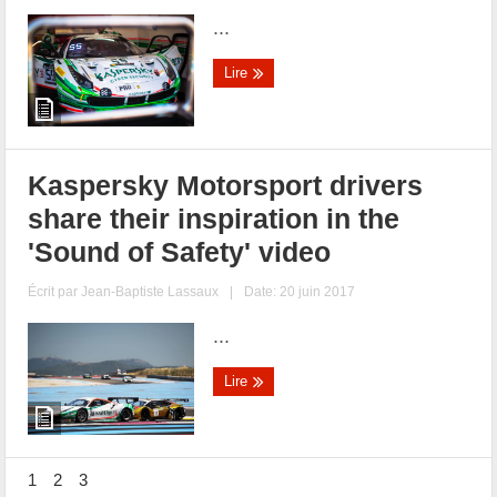
...
Lire
Kaspersky Motorsport drivers
share their inspiration in the
'Sound of Safety' video
Écrit par
Jean-Baptiste Lassaux
|
Date: 20 juin 2017
...
Lire
1
2
3