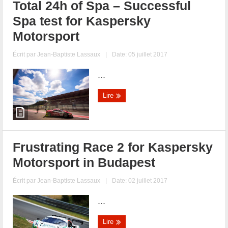
Total 24h of Spa – Successful
Spa test for Kaspersky
Motorsport
Écrit par
Jean-Baptiste Lassaux
|
Date: 05 juillet 2017
...
Lire
Frustrating Race 2 for Kaspersky
Motorsport in Budapest
Écrit par
Jean-Baptiste Lassaux
|
Date: 02 juillet 2017
...
Lire