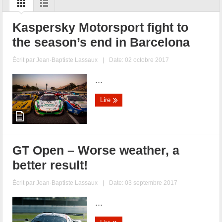
Kaspersky Motorsport fight to
the season’s end in Barcelona
Écrit par
Jean-Baptiste Lassaux
|
Date: 02 octobre 2017
...
Lire
GT Open – Worse weather, a
better result!
Écrit par
Jean-Baptiste Lassaux
|
Date: 03 septembre 2017
...