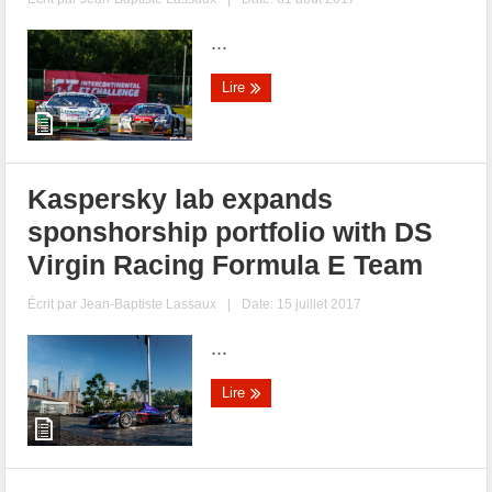
...
Lire
Kaspersky lab expands
sponshorship portfolio with DS
Virgin Racing Formula E Team
Écrit par
Jean-Baptiste Lassaux
|
Date: 15 juillet 2017
...
Lire