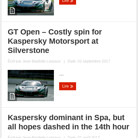
Lire
GT Open – Costly spin for
Kaspersky Motorsport at
Silverstone
Écrit par
Jean-Baptiste Lassaux
|
Date: 02 septembre 2017
...
Lire
Kaspersky dominant in Spa, but
all hopes dashed in the 14th hour
Écrit par
Jean-Baptiste Lassaux
|
Date: 01 août 2017