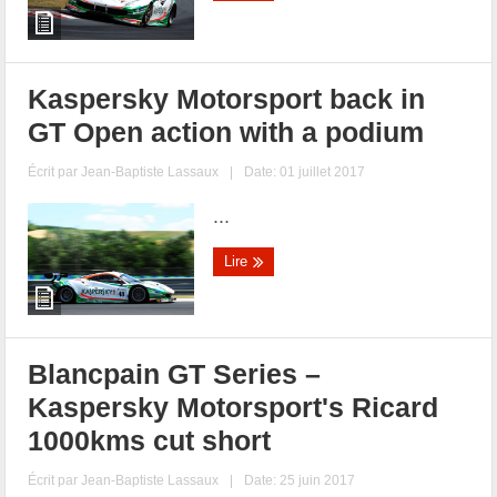
Kaspersky Motorsport back in
GT Open action with a podium
Écrit par
Jean-Baptiste Lassaux
|
Date: 01 juillet 2017
...
Lire
Blancpain GT Series –
Kaspersky Motorsport's Ricard
1000kms cut short
Écrit par
Jean-Baptiste Lassaux
|
Date: 25 juin 2017