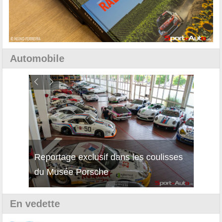
Automobile
Reportage exclusif dans les coulisses
Découverte de la nouvelle Ferrari
Essai
du Musée Porsche
12Cilindri Manuale
Shift
En vedette