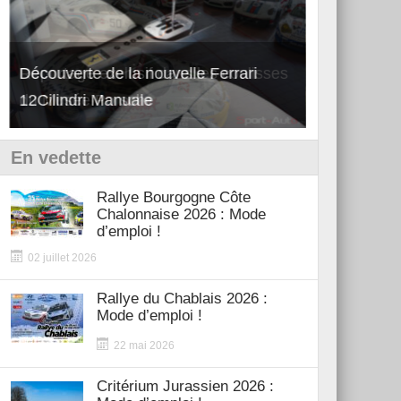
Découverte de la nouvelle Ferrari
Essai – Po
12Cilindri Manuale
Shift
En vedette
Rallye Bourgogne Côte
Chalonnaise 2026 : Mode
d’emploi !
02 juillet 2026
Rallye du Chablais 2026 :
Mode d’emploi !
22 mai 2026
Critérium Jurassien 2026 :