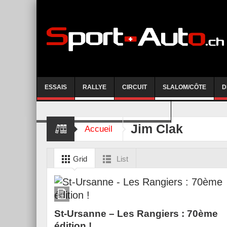
ESSAIS
RALLYE
CIRCUIT
SLALOM/CÔTE
D
COURSE DE CÔTE AYENT-ANZERE 2026
Jim Clak
Accueil
Grid
List
St-Ursanne – Les Rangiers : 70ème
édition !