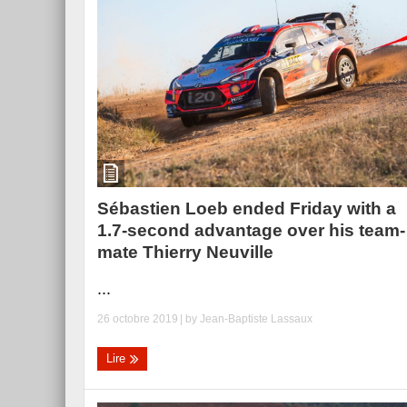
Sébastien Loeb ended Friday with a
1.7-second advantage over his team-
mate Thierry Neuville
...
26 octobre 2019
| by
Jean-Baptiste Lassaux
Lire