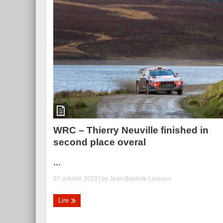
WRC – Thierry Neuville finished in
second place overal
...
07 octobre 2019
| by
Jean-Baptiste Lassaux
Lire