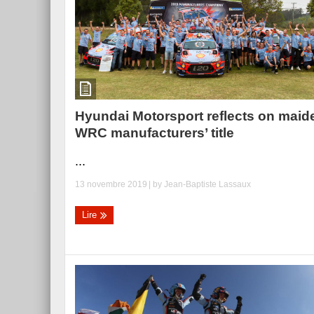
Hyundai Motorsport reflects on maid
WRC manufacturers’ title
...
13 novembre 2019
| by
Jean-Baptiste Lassaux
Lire