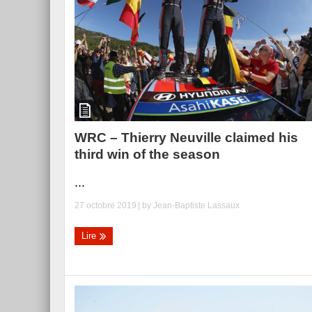
Essai – Morgan Supersp
WRC – Thierry Neuville claimed his
third win of the season
...
27 octobre 2019
| by
Jean-Baptiste Lassaux
Lire