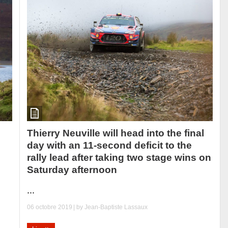
Thierry Neuville will head into the final
day with an 11-second deficit to the
rally lead after taking two stage wins on
Saturday afternoon
...
06 octobre 2019
| by
Jean-Baptiste Lassaux