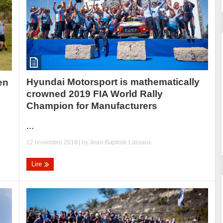
Hyundai Motorsport is mathematically
en
crowned 2019 FIA World Rally
Champion for Manufacturers
...
12 novembre 2019
| by
Jean-Baptiste Lassaux
Lire