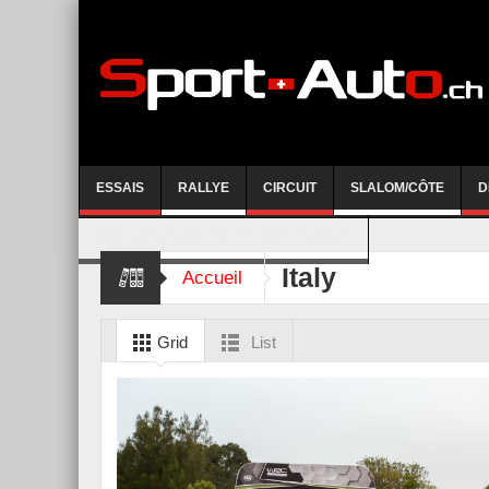
ESSAIS
RALLYE
CIRCUIT
SLALOM/CÔTE
D
COURSE DE CÔTE AYENT-ANZERE 2026
Italy
Accueil
Grid
List