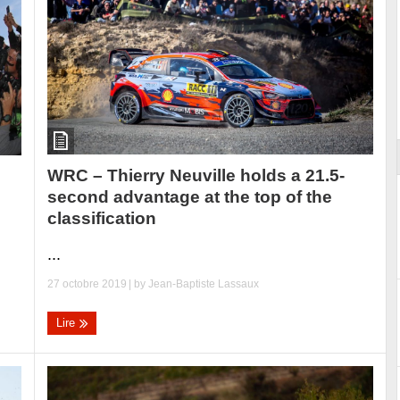
ort
WRC – Thierry Neuville holds a 21.5-
second advantage at the top of the
classification
...
27 octobre 2019
| by
Jean-Baptiste Lassaux
Lire