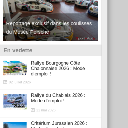
Reportage exclusif dans les coulisses
Découverte 
du Musée Porsche
12Cilindri 
En vedette
Rallye Bourgogne Côte
Chalonnaise 2026 : Mode
d’emploi !
02 juillet 2026
Rallye du Chablais 2026 :
Mode d’emploi !
22 mai 2026
Critérium Jurassien 2026 :