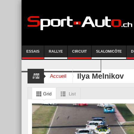
ESSAIS
RALLYE
CIRCUIT
SLALOM/CÔTE
D
COURSE DE CÔTE AYENT-ANZERE 2026
Ilya Melnikov
Accueil
Grid
List